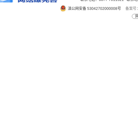
滇公网安备 53042702000008号
备案号：
网