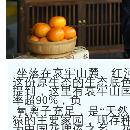
坐落在哀牢山麓、红
这份原生态的生态底
提到，这里有哀牢山
率超90%，负
氧离子充足，是“天然
猿的主要家园，现存
为中国花腰傣之乡，