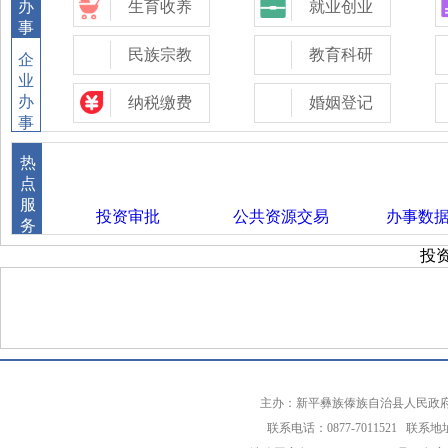
办
生育收养
就业创业
事
民族宗教
教育科研
企
业
办
纳税缴费
婚姻登记
事
证件办理
交通出行
热
点
司法公证
环保绿化
服
投资审批
公共资源交易
办事数
务
死亡殡葬
其他
投
主办：新平彝族傣族自治县人民政
联系电话：0877-7011521 