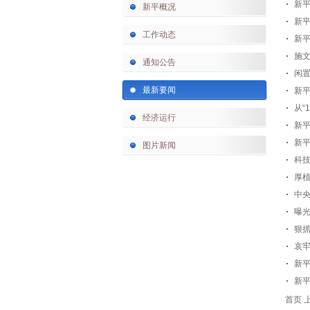
新
新平概况
新
工作动态
新平
施
通知公告
闲置
最新要闻
新平
从“
经济运行
新平
新平
图片新闻
科技
厚植
中
曝光
狠
哀牢
新
新
首页