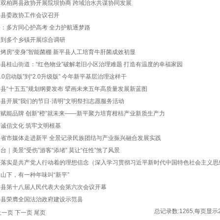
平双柏两县政协开展院坝协商 跨域治水共谋协同发展
平县委政协工作会议召开
：多方同心护高考 全力护航逐梦路
文到多个乡镇开展综合调研
烤房“变身”智能菌棚 新平县人工培育牛肝菌成效初显
县桂山街道：“红色物业”破解老旧小区治理难题 打造有温度的幸福家园
1.0启动版”到“2.0升级版” 今年新平基层治理这样干
县“十五五”规划纲要发布 擘画未来五年高质量发展新蓝图
县开展“我们的节日·清明”文明祭扫志愿服务活动
赋能品牌 创新“橙”就未来——新平聚力培育柑桔产业新质生产力
诚信文化 筑牢文明根基
央省市媒体走进新平 全景记录民族团结与产业振兴融合发展实践
台｜美景“受伤”游客“添堵” 莫让“任性”煞了风景
抓落实是共产党人行动着的理想信念（深入学习贯彻习近平新时代中国特色社会主义思
山下，有一种年味叫“新平”
平县第十八届人民代表大会第六次会议开幕
平县荣膺全国法治政府建设示范县
总记录数:1265,每页显示
上一页
下一页
尾页