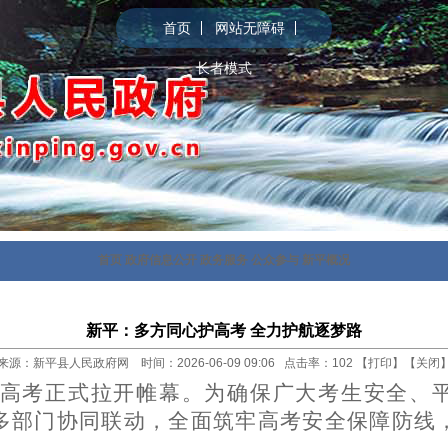
首页
网站无障碍
长者模式
首页
政府信息公开
政务服务
公众参与
新平概况
新平：多方同心护高考 全力护航逐梦路
来源：新平县人民政府网 时间：2026-06-09 09:06 点击率：
102
【
打印
】【
关闭
年全国高考正式拉开帷幕。为确保广大考生安全
多部门协同联动，全面筑牢高考安全保障防线