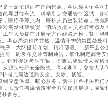
已是一派忙碌而有序的景象，各保障队伍各司
准疏导过往车流，科学划定交通管制区域，耐
序；医疗保障点内，医护人员整装待命，急救
应对突发健康状况；消防救援人员紧盯考点及
门工作人员提前开展全方位线路巡检，紧盯供
应。考点周边秩序井然，温情守护的氛围处处可
通秩序，大队提前谋划、精准部署。” 新平县
提前一周发布交通管制通告，细化制定高考安保
机制。针对接送考生车辆，提前完成驾驶人资格
，从源头杜绝安全隐患。高考期间，交管大队每
守护考点周边道路安全、安静、畅通。”
查到应急保障、暖心服务，新平县各相关部门
难，以责任与温情筑牢全方位保障屏障，凝聚
逐梦青春。