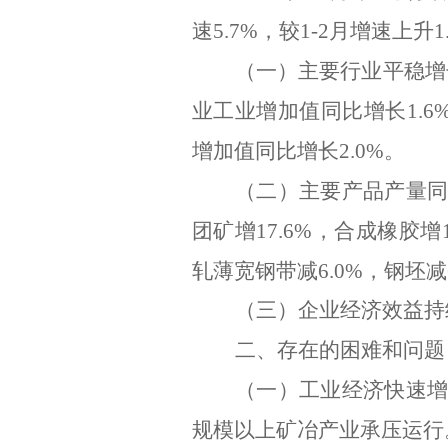
速
5.7%
，较
1-2
月增速上升
1
（一）主要行业平稳增
业工业增加值同比增长
1.6
增加值同比增长
2.0%
。
（二）主要产品产量
团矿增
17.6%
，合成橡胶增
轧薄宽钢带
减
6.0%
，钢坯减
（三）
企业经济效益持
二、存在的困难和问题
（一）工业经济快速
规模以上矿冶产业承压运行