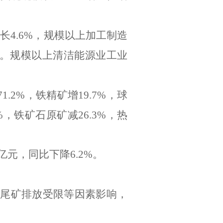
增长
4.6%
，规模以上加工制造
。规模以上清洁能源业工业
71.2%
，铁精矿增
19.7%
，球
%
，铁矿石原矿减
26.3%
，
热
亿元，同比下降
6.2%
。
、尾矿排放受限等因素影响，