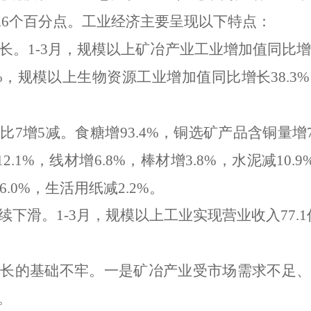
.6
个百分点。工业经济主要呈现以下特点：
长。
1-3
月，规模以上矿冶产业工业增加值同比
%
，规模以上生物资源工业增加值同比增长
38.3%
同比
7
增
5
减。
食糖增
93.4%
，铜选矿产品含铜量增
12.1%
，线材增
6.8%
，棒材增
3.8%
，水泥减
10.9
6.0%
，生活用纸减
2.2%
。
续下滑。
1-3
月，规模以上工业实现营业收入
77.1
增长的基础不牢。
一是矿冶产业受市场需求不足
。