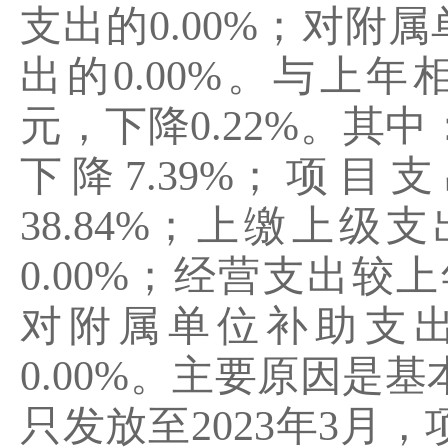
支出的
0.00%
；对附属
出的
0.00%
。与上年
元，下降
0.22%
。其中
下降
7.39%
；项目支
38.84%
；上缴上级支
0.00%
；经营支出较上
对附属单位补助支
0.00%
。主要原因是基
只发放至
2023
年
3
月，