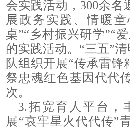
会实践活动，
300
余名
展政务实践、情暖童
桌
”“
乡村振兴研学
”“
爱
的实践活动。
“
三五
”
清
队组织开展
“
传承雷锋
祭忠魂红色基因代代
次。
3.
拓宽育人平台，
展
“
哀牢星火代代传
”