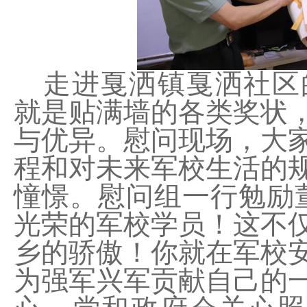
走进戛洒镇戛洒社区
就是贴满墙的各类奖状
与优异。慰问现场，大
程和对未来军校生活的
憧憬。慰问组一行勉励
光荣的军校学员！这不
乡的骄傲！你就在军校
为强军兴军贡献自己的