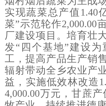
烟村烟后蔬菜为主战
实现蔬菜总产值
1.40
菜
”
示范轮作
2,000.00
厂建设项目。培育壮
发
“
四个基地
”
建设为
工，提高产品生产销
辐射带动全乡农业产
益，实施低效林改造
1
4,000.00
万元，甘蔗产
牧产业，持续推进德