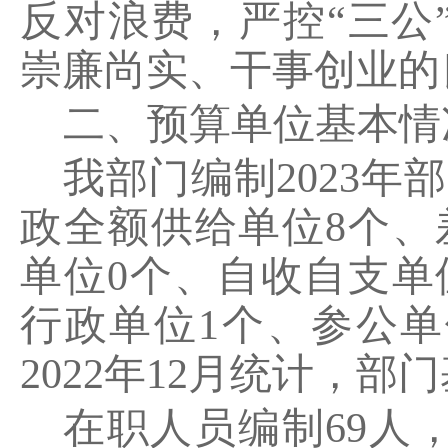
反对浪费，严控
“
三公
崇廉尚实、干事创业的
二、预算单位基本情
我部门编制
2023
年部
政全额供给单位
8
个、
单位
0
个、自收自支单
行政单位
1
个、参公单
2022
年
12
月统计，部门
在职人员编制
69
人