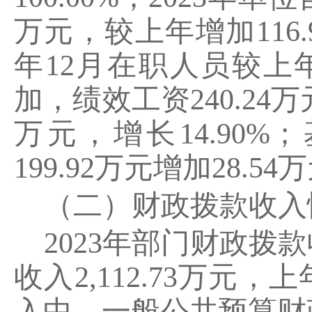
万元，较上年增加
116.
年
12
月在职人员较上
加，绩效工资
240.24
万
万元，增长
14.90%
；
199.92
万元增加
28.54
万
（二）财政拨款收入
2023
年部门财政拨款
收入
2,112.73
万元，上
入中，一般公共预算财