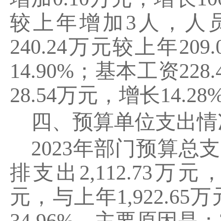
较上年增加
3
人，人
240.24
万元较上年
209.
14.90%
；基本工资
228.
28.54
万元，增长
14.28
四、预算单位支出情
2023
年部门预算总支
排支出
2,112.73
万元
元，与上年
1,922.65
万