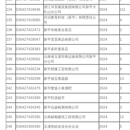
浙江兴安建设集团有限公司新平大
234
530427419046
2024
111
红山分公司
共识教育科技（新平）有限责任公
235
530427419060
2024
4
司
236
530427422472
新平布根香女装店
2024
2
237
530427428047
新平雲觅果品有限公司
2024
1
238
530427428383
新平多听童装店
2024
2
云南省玉溪华泰运输有限公司新平
239
530427429582
2024
6
分公司
240
530427430234
新平群隆工贸有限公司
2024
9
241
530427430299
新平福宝果蔬园
2024
13
242
530427432475
新平蟹逅小巷酒吧
2024
3
243
530427433380
新平旺源超市
2024
2
244
530427434345
新平合扬检测有限公司
2024
3
245
530427435290
云南硕都建筑工程有限公司
2024
12
246
530402400390
玉溪悦岭农业合伙企业
2024
5