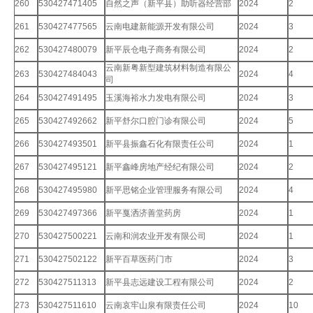
260
530427471405
自然之声（新平县）助听器经营部
2024
2
261
530427477565
云南电建新能源开发有限公司
2024
3
262
530427480079
新平辰仓电子商务有限公司
2024
2
云南新粤新型建筑材料制造有限公
263
530427484043
2024
4
司
264
530427491495
玉溪海裕水力发电有限公司
2024
3
265
530427492662
新平舒尔口腔门诊有限公司
2024
5
266
530427493501
新平县振鑫石化有限责任公司
2024
1
267
530427495121
新平鑫峰房地产经纪有限公司
2024
2
268
530427495980
新平思铭企业管理服务有限公司
2024
4
269
530427497366
新平戛洒济善堂药房
2024
1
270
530427500221
云南和润农业开发有限公司
2024
1
271
530427502122
新平百草医药门市
2024
3
272
530427511313
新平县志远建设工程有限公司
2024
2
273
530427511610
云南哀牢山泉有限责任公司
2024
10