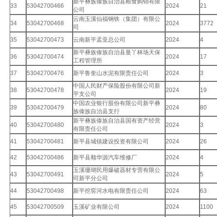
新平彝族傣族自治县粮食购销有限
33
53042700466
2024
21
公司
云南玉溪仙福钢铁（集团）有限公
34
53042700468
2024
3772
司
35
53042700473
云南新平孟亚总公司
2024
4
新平彝族傣族自治县曼丫林场天保
36
53042700474
2024
17
工程管理所
37
53042700476
新平鲁奎山水泥有限责任公司
2024
3
中国人民财产保险股份有限公司新
38
53042700478
2024
19
平支公司
中国农业银行股份有限公司新平彝
39
53042700479
2024
80
族傣族自治县支行
新平彝族傣族自治县国有资产经营
40
53042700480
2024
3
有限责任公司
41
53042700481
新平县城镇建设投资有限公司
2024
26
42
53042700486
新平县顺华源汽车维修厂
2024
4
玉溪珊瑚民用爆破器材专营有限公
43
53042700491
2024
5
司新平分公司
44
53042700498
新平挖窖河水电有限责任公司
2024
63
45
53042700509
玉溪矿业有限公司
2024
1100