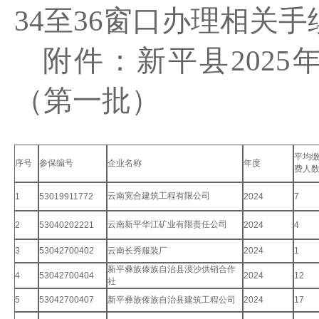
34
至
36
窗口
办理相关手
附件：新平县
2
025
（第一批）
平均
序号
参保编号
企业名称
年度
费人
云南宽合建筑工程有限公司
1
53019911772
2024
7
云南新平华江矿业有限责任公司
2
53040202221
2024
4
3
53042700402
云南长秀服装厂
2024
1
新平彝族傣族自治县漠沙供销合作
4
53042700404
2024
12
社
5
53042700407
新平彝族傣族自治县建筑工程公司
2024
17