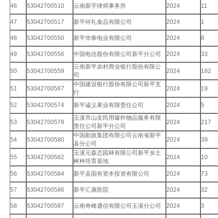
46
53042700510
云南新宇律师事务所
2024
11
47
53042700517
新平何礼食品有限公司
2024
1
48
53042700550
新平华泰电业有限公司
2024
8
49
53042700556
中国电信股份有限公司新平分公司
2024
33
云南新平农村商业银行股份有限公
50
53042700559
2024
182
司
中国建设银行股份有限公司新平支
51
53042700567
2024
19
行
52
53042700574
新平诚义果业有限责任公司
2024
5
玉溪市山友民用爆炸物品服务有限
53
53042700578
2024
217
责任公司新平分公司
中国邮政集团有限公司云南省新平
54
53042700580
2024
39
县分公司
玉溪元森态园林有限公司新平乡土
55
53042700582
2024
10
树种培育基地
56
53042700584
新平县国有资本投资有限公司
2024
73
57
53042700586
新平汇康医院
2024
32
58
53042700587
云南奇峰通信有限公司玉溪分公司
2024
3