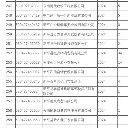
247
53010218233
云南博天建设工程有限公司
2024
5
248
530427443419
中电建（新平）新能源有限公司
2024
5
249
530427449487
新平广合机动车安全检测有限公司
2024
3
250
530427455919
新平县自然资源开发投资有限公司
2024
2
251
530427455959
新平县交通建设投资有限公司
2024
2
252
530427455977
新平县振兴物流贸易有限公司
2024
34
253
530427459623
玉溪蓝百旺农业有限公司
2024
14
254
530427460017
新平和信会计代理有限公司
2024
1
255
530427460245
新平百草医药门市戛洒店
2024
4
新平县鑫盛通机动车驾驶员培训有
256
530427460724
2024
1
限公司
257
530427460733
新平善宸商贸有限公司
2024
1
258
530427462955
云南麒联财务咨询服务有限公司
2024
1
259
530427463658
新平益禾农业开发有限公司
2024
1