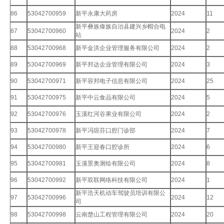
86
53042700959
新平永康大药房
2024
11
新平彝族傣族自治县建兴乡帽合电
87
53042700960
2024
2
站
88
53042700968
新平金洪企业管理服务有限公司
2024
2
89
53042700969
新平邦达企业管理有限公司
2024
3
90
53042700971
新平容邦电子信息有限公司
2024
25
91
53042700975
新平中云食品有限公司
2024
5
92
53042700976
玉溪红河谷果业有限公司
2024
2
93
53042700978
新平冯琼芬口腔门诊部
2024
7
94
53042700980
新平王迎春口腔诊所
2024
6
95
53042700981
玉溪景奥测绘有限公司
2024
8
96
53042700992
新平双联网络科技有限公司
2024
1
新平浩天机动车驾驶员培训有限公
97
53042700996
2024
12
司
98
53042700998
云南楚山工程管理有限公司
2024
20