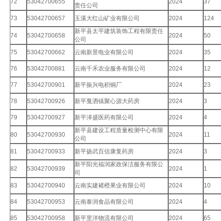
72
53042700655
2024
37
责任公司
73
53042700657
玉溪大红山矿业有限公司
2024
124
新平县太平建筑装饰工程有限责任
74
53042700658
2024
50
公司
75
53042700662
云南新景电业有限公司
2024
35
76
53042700881
云南千禾农业服务有限公司
2024
12
77
53042700901
新平振兴电积铜厂
2024
23
78
53042700926
新平戛洒镇聚心源大药房
2024
3
79
53042700927
新平泽盛医药有限公司
2024
4
新平县建设工程质量检测中心有限
80
53042700930
2024
11
公司
81
53042700933
新平扬武百信康复药房
2024
3
新平阳光福润家政保洁服务有限公
82
53042700939
2024
1
司
83
53042700940
云南实建褚橙果业有限公司
2024
10
84
53042700953
云南泰润食品有限公司
2024
4
85
53042700958
新平里洋物流有限公司
2024
65