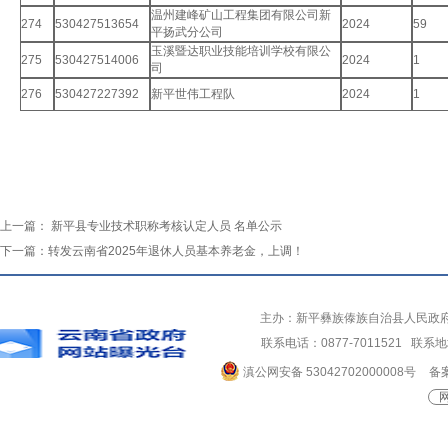
温州建峰矿山工程集团有限公司新
274
530427513654
2024
59
平扬武分公司
玉溪暨达职业技能培训学校有限公
275
530427514006
2024
1
司
276
530427227392
新平世伟工程队
2024
1
上一篇：
新平县专业技术职称考核认定人员 名单公示
下一篇：
转发云南省2025年退休人员基本养老金，上调！
主办：新平彝族傣族自治县人民政
联系电话：0877-7011521 
滇公网安备 53042702000008号
备案
网