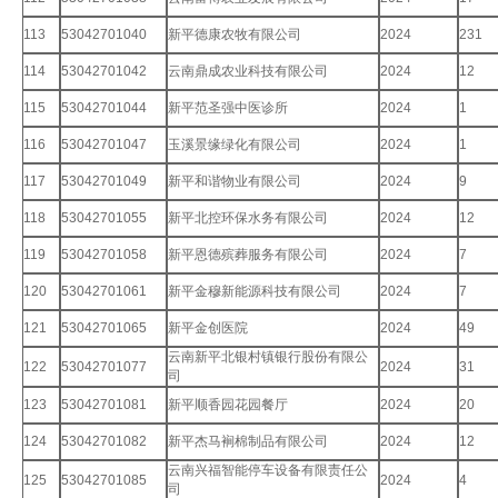
113
53042701040
新平德康农牧有限公司
2024
231
114
53042701042
云南鼎成农业科技有限公司
2024
12
115
53042701044
新平范圣强中医诊所
2024
1
116
53042701047
玉溪景缘绿化有限公司
2024
1
117
53042701049
新平和谐物业有限公司
2024
9
118
53042701055
新平北控环保水务有限公司
2024
12
119
53042701058
新平恩德殡葬服务有限公司
2024
7
120
53042701061
新平金穆新能源科技有限公司
2024
7
121
53042701065
新平金创医院
2024
49
云南新平北银村镇银行股份有限公
122
53042701077
2024
31
司
123
53042701081
新平顺香园花园餐厅
2024
20
124
53042701082
新平杰马裥棉制品有限公司
2024
12
云南兴福智能停车设备有限责任公
125
53042701085
2024
4
司