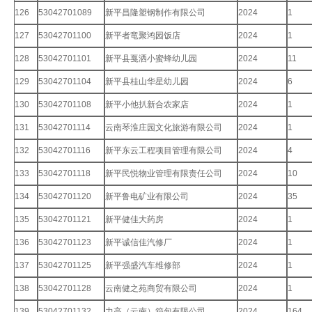
126
53042701089
新平昌隆塑钢制作有限公司
2024
1
127
53042701100
新平者竜聚鸿园饭店
2024
1
128
53042701101
新平县戛洒小蜜蜂幼儿园
2024
11
129
53042701104
新平县桂山华星幼儿园
2024
6
130
53042701108
新平小他扒新合农家店
2024
1
131
53042701114
云南琴淮庄园文化旅游有限公司
2024
1
132
53042701116
新平东云工程项目管理有限公司
2024
4
133
53042701118
新平民悦物业管理有限责任公司
2024
10
134
53042701120
新平鲁电矿业有限公司
2024
35
135
53042701121
新平健佳大药房
2024
1
136
53042701123
新平诚信佳汽修厂
2024
1
137
53042701125
新平强盛汽车维修部
2024
1
138
53042701128
云南健之苑商贸有限公司
2024
1
139
53042701132
力高（云南）箱包有限公司
2024
164