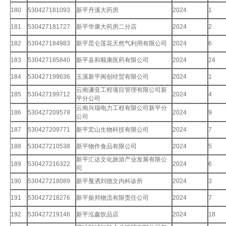
180
530427181093
新平丹溪大药房
2024
1
181
530427181727
新平华康大药房二分店
2024
2
182
530427184983
新平昆仑莲花天然气利用有限公司
2024
6
183
530427185840
新平县和顺康医药有限公司
2024
24
184
530427199636
玉溪新平闽创经贸有限公司
2024
1
云南谦亚工程项目管理有限公司新
185
530427199712
2024
4
平分公司
云南兴瑞电力工程有限公司新平分
186
530427209578
2024
9
公司
187
530427209771
新平宏山生物科技有限公司
2024
7
188
530427210538
新平物作食品有限公司
2024
5
新平汇达文化旅游产业发展有限公
189
530427216322
2024
6
司
190
530427218089
新平戛洒刘德文内科诊所
2024
3
191
530427218276
新平振邦物流有限责任公司
2024
7
192
530427219146
新平泓鑫饮品店
2024
18