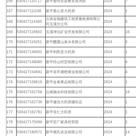
166
530427110717
新平爱尚呈星教育咨询部
2024
7
167
530427111108
新平善心堂大药房
2024
1
云南金驰建筑工程质量检测有限公
168
530427114360
2024
5
司玉溪分公司
169
530427116663
玉溪坤沅矿业开发有限公司
2024
16
170
530427119251
新平醴露山泉水有限公司
2024
3
171
530427146001
新平利民堂大药房
2024
1
172
530427148085
新平经山经贸有限公司
2024
4
173
530427154691
新平哀牢潘橙果业有限公司
2024
4
174
530427158616
新平金泰果品有限公司
2024
1
175
530427162706
云南驰全科技有限公司
2024
24
176
530427162736
新平健佳大药房腰街店
2024
1
177
530427162781
新平佳仁大药房
2024
1
178
530427175098
新平宏广家具经营部
2024
2
179
530427180572
新平褚氏农业有限公司
2024
14