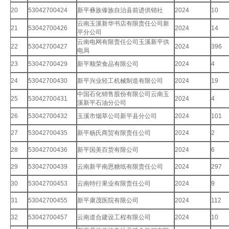
20
53042700424
新平彝族傣族自治县前进供销社
2024
10
云南玉溪新华书店有限责任公司新
21
53042700426
2024
14
平分公司
云南电网有限责任公司玉溪新平供
22
53042700427
2024
396
电局
23
53042700429
新平顺荣食品有限公司
2024
4
24
53042700430
新平兴业轻工机械制造有限公司
2024
19
中国石化销售股份有限公司云南玉
25
53042700431
2024
4
溪新平石油分公司
26
53042700432
玉溪市烟草公司新平县分公司
2024
101
27
53042700435
新平杨氏商贸有限责任公司
2024
2
28
53042700436
新平国美百货有限公司
2024
6
29
53042700439
云南新平南恩糖纸有限责任公司
2024
297
30
53042700453
云南特行果业有限责任公司
2024
9
31
53042700455
新平康茂医院有限公司
2024
112
32
53042700457
云南道合建设工程有限公司
2024
10