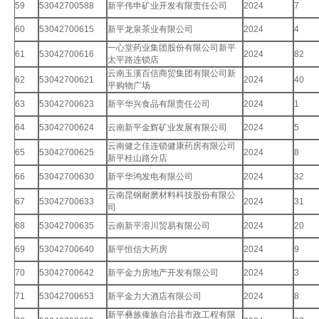
59
53042700588
新平伟申矿业开发有限责任公司
2024
7
60
53042700615
新平龙泉茶业有限公司
2024
4
一心堂药业集团股份有限公司新平
61
53042700616
2024
82
太平路连锁店
云南玉溪百信商贸集团有限公司新
62
53042700621
2024
40
平购物广场
63
53042700623
新平华兴食品有限责任公司
2024
1
64
53042700624
云南新平金辉矿业发展有限公司
2024
5
云南健之佳连锁健康药房有限公司
65
53042700625
2024
8
新平桂山路分店
66
53042700630
新平华鸿发电有限公司
2024
32
云南昆钢耐磨材料科技股份有限公
67
53042700633
2024
31
司
68
53042700635
云南新平溶川贸易有限公司
2024
20
69
53042700640
新平恒信大药房
2024
9
70
53042700642
新平金力房地产开发有限公司
2024
3
71
53042700653
新平金力大酒店有限公司
2024
8
新平彝族傣族自治县市政工程有限