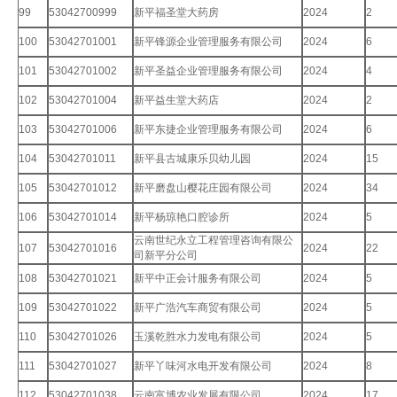
99
53042700999
新平福圣堂大药房
2024
2
100
53042701001
新平锋源企业管理服务有限公司
2024
6
101
53042701002
新平圣益企业管理服务有限公司
2024
4
102
53042701004
新平益生堂大药店
2024
2
103
53042701006
新平东捷企业管理服务有限公司
2024
6
104
53042701011
新平县古城康乐贝幼儿园
2024
15
105
53042701012
新平磨盘山樱花庄园有限公司
2024
34
106
53042701014
新平杨琼艳口腔诊所
2024
5
云南世纪永立工程管理咨询有限公
107
53042701016
2024
22
司新平分公司
108
53042701021
新平中正会计服务有限公司
2024
5
109
53042701022
新平广浩汽车商贸有限公司
2024
5
110
53042701026
玉溪乾胜水力发电有限公司
2024
5
111
53042701027
新平丫味河水电开发有限公司
2024
8
112
53042701038
云南富博农业发展有限公司
2024
17