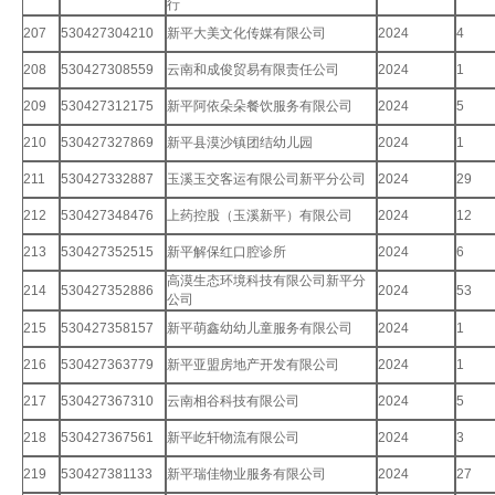
行
207
530427304210
新平大美文化传媒有限公司
2024
4
208
530427308559
云南和成俊贸易有限责任公司
2024
1
209
530427312175
新平阿依朵朵餐饮服务有限公司
2024
5
210
530427327869
新平县漠沙镇团结幼儿园
2024
1
211
530427332887
玉溪玉交客运有限公司新平分公司
2024
29
212
530427348476
上药控股（玉溪新平）有限公司
2024
12
213
530427352515
新平解保红口腔诊所
2024
6
高漠生态环境科技有限公司新平分
214
530427352886
2024
53
公司
215
530427358157
新平萌鑫幼幼儿童服务有限公司
2024
1
216
530427363779
新平亚盟房地产开发有限公司
2024
1
217
530427367310
云南相谷科技有限公司
2024
5
218
530427367561
新平屹轩物流有限公司
2024
3
219
530427381133
新平瑞佳物业服务有限公司
2024
27