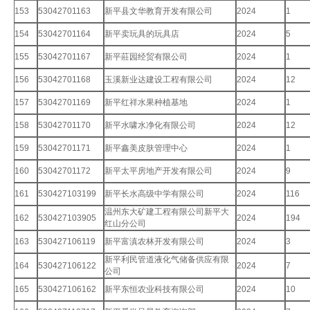
153
53042701163
新平县文华教育开发有限公司
2024
1
154
53042701164
新平卖玩具的玩具店
2024
5
155
53042701167
新平莊园经贸有限公司
2024
1
156
53042701168
玉溪新业达建设工程有限公司
2024
12
157
53042701169
新平红祥水果种植基地
2024
1
158
53042701170
新平水啸水净化有限公司
2024
12
159
53042701171
新平鑫美皮肤管理中心
2024
1
160
53042701172
新平太平房地产开发有限公司
2024
9
161
530427103199
新平长水高级中学有限公司
2024
116
温州东大矿建工程有限公司新平大
162
530427103905
2024
194
红山分公司
163
530427106119
新平富滇农林开发有限公司
2024
3
新平利民管道液化气储备供应有限
164
530427106122
2024
7
公司
165
530427106162
新平东恒农业科技有限公司
2024
10