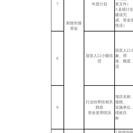
7
年度计划
复文件）
3.县级计
建设完
成、资金
财政衔接
情况）
资金
脱贫人口
脱贫人口小额信
象、用
8
贷
途、额度
况
项目名称
行业扶帮扶相关
规模、
9
财政
实施单位
资金使用情况
绩效目
标
1.申报内