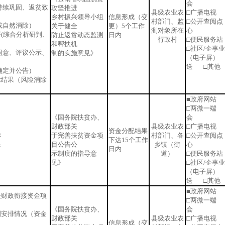
会
持续巩固、返贫致
攻坚推进
县级农业农
□广播电视 
乡村振兴领导小组
信息形成（变
村部门、监
□公开查阅点
或自然消除）
关于健全
更）5个工作
测对象所在
心
序(综合分析研判、
防止返贫动态监测
日内
行政村
□便民服务
和帮扶机
□社区/企事
同意、评议公示、
制的实施意见》
（电子屏）
送 □其他
确定并公告）
除结果（风险消除
■政府网站 
□两微一端 
《国务院扶贫办、
会
财政部关
县级农业农
□广播电视 
资金分配结果
称
于完善扶贫资金项
村部门、各
□公开查阅点
下达15个工作
果
目公告公
乡镇（街
心
日内
示制度的指导意
道）
□便民服务
见》
□社区/企事
（电子屏）
送 □其他
■政府网站 
级财政衔接资金项
□两微一端 
《国务院扶贫办、
会
划安排情况（资金
财政部关
县级农业农
□广播电视 
信息形成（变