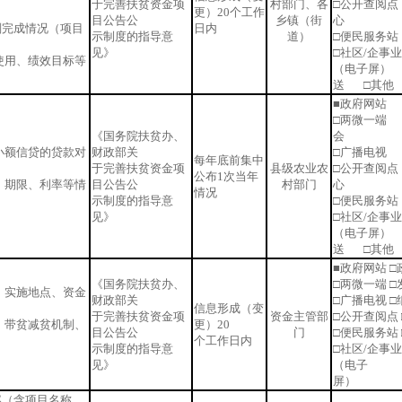
于完善扶贫资金项
村部门、各
□公开查阅点
更）20个工作
目公告公
乡镇（街
心
划完成情况（项目
日内
示制度的指导意
道）
□便民服务
见》
□社区/企事
使用、绩效目标等
（电子屏）
送 □其他
■政府网站 
□两微一端 
《国务院扶贫办、
会
小额信贷的贷款对
财政部关
□广播电视 
每年底前集中
于完善扶贫资金项
县级农业农
□公开查阅点
公布1次当年
、期限、利率等情
目公告公
村部门
心
情况
示制度的指导意
□便民服务
见》
□社区/企事
（电子屏）
送 □其他
■政府网站 
《国务院扶贫办、
□两微一端 □
、实施地点、资金
财政部关
□广播电视 
信息形成（变
于完善扶贫资金项
资金主管部
□公开查阅点
、带贫减贫机制、
更）20
目公告公
门
□便民服务站 
个工作日内
示制度的指导意
□社区/企事
见》
（电子
屏）
容（含项目名称、