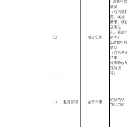
1.财政衔
情况
（包括项
源、实施
期限、绩
及责任
人、受益
12
项目实施
制等）
2.财政衔
情况
（包括资
结果、
检查验收
现情况
等）
监督电话（1
13
监督管理
监督举报
7011703