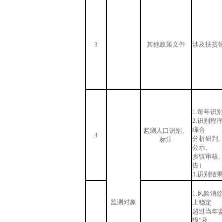
3
其他政策文件
涉及扶贫
1.每年识
2.识别程
综合
监测人口识别、
4
分析研判
标注
公示、
乡镇审核
告）
3.识别结
1.风险消
监测对象
上稳定
超过当年
障”及