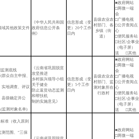
■政府网站 
□两微一端 
会
县级农业农
□广播电视 
《中华人民共和国
信息形成（变
村部门、各
□公开查阅点
领域其他政策文件
政府信息公开条
更）20个工作
乡镇（街
心
例》
日内
道）
□便民服务
□社区/企事
（电子屏）
送 □其他
■政府网站 
□两微一端 
《云南省巩固脱贫
别监测底线
会
攻坚推进
序(群众自主申报、
县级农业农
□广播电视 
乡村振兴领导小组
信息形成（变
村部门、监
□公开查阅点
关于健全
更）5个工作
、实地调查、评议
测对象所在
心
防止返贫动态监测
日内
行政村
□便民服务
和帮扶机
、县级确定并公
□社区/企事
制的实施意见》
（电子屏）
果(监测对象名单)
送 □其他
除标准（收入原则
■政府网站 
监测范围、“三保
□两微一端 
《云南省巩固脱贫