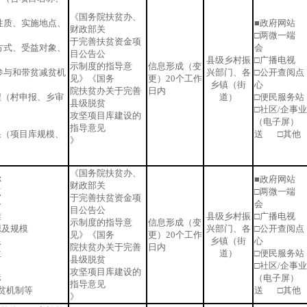
《国务院扶贫办、
性质、实施地点、
■政府网站 
财政部关
□两微一端 
于完善扶贫资金项
方式、受益对象、
会
目公告公
县级乡村振
□广播电视 
示制度的指导意
信息形成（变
参与和带贫减贫机
兴部门、各
□公开查阅点
见》《国务
更）20个工作
乡镇（街
心
院扶贫办关于完善
日内
程（村申报、乡审
道）
□便民服务
县级脱贫
□社区/企事
攻坚项目库建设的
（电子屏）
指导意见
果（项目库规模、
送 □其他
》
《国务院扶贫办、
称
■政府网站 
财政部关
点
□两微一端 
于完善扶贫资金项
务
会
目公告公
准
县级乡村振
□广播电视 
示制度的指导意
信息形成（变
源及规模
兴部门、各
□公开查阅点
见》《国务
更）20个工作
限
乡镇（街
心
院扶贫办关于完善
日内
位
道）
□便民服务
县级脱贫
□社区/企事
攻坚项目库建设的
标
（电子屏）
指导意见
减贫机制等
送 □其他
》