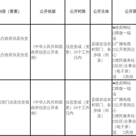
内容（要素）
公开依据
公开时限
公开主体
公开
■政府网站 
□两微一端 
地方政府涉及扶贫
会
县级农业农
□广播电视 
《中华人民共和国
信息形成（变
村部门、各
□公开查阅点
政府信息公开条
更）20个工作
地方政府涉及扶贫
乡镇（街
心
例》
日内
道）
□便民服务
□社区/企事
（电子屏）
送 □其他
■政府网站 
□两微一端 
会
县级农业农
□广播电视 
及部门涉及扶贫领
《中华人民共和国
信息形成（变
村部门、各
□公开查阅点
政府信息公开条
更）20个工作
乡镇（街
心
例》
日内
道）
□便民服务
□社区/企事
（电子屏）
送 □其他