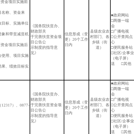
接资金项目实施前
目名称、资金来
■政府网站 
□两微一端 
效目标、实施单位
《国务院扶贫办、
会
财政部关
县级农业农
□广播电视 
对象和带贫减贫机
信息形成（变
于完善扶贫资金项
村部门、各
□公开查阅点
更）20个工作
目公告公
乡镇（街
心
接资金项目实施后
日内
示制度的指导意
道）
□便民服务
见》
□社区/企事
金使用、项目实施
（电子屏）
送 □其他
结果、绩效目标实
■政府网站 
□两微一端 
《国务院扶贫办、
会
财政部关
县级农业农
□广播电视 
信息形成（变
于完善扶贫资金项
村部门、各
□公开查阅点
2317）、0877-
更）20个工作
目公告公
乡镇（街
心
日内
示制度的指导意
道）
□便民服务
见》
□社区/企事
（电子屏）
送 □其他