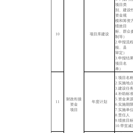
项目类
别、建设
资金规
模和筹资
绩效目
标、群众
10
项目库建设
制等）
2.申报流
核、县
审定）
3.申报结
项目名
单）
1.项目名
2.实施地
3.建设任
4.补助标
财政衔接
5.资金来
11
年度计划
资金
6.实施期
项目
7.实施单
8.责任人
9.绩效目
10.带贫