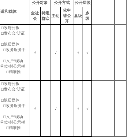
公开对象
公开方式
公开层级
依申
渠道和载体
全社
特定
乡
主动
请公
县级
会
群众
级
开
□政府公报
□发布会/听证
□纸质媒体
 □政务服务中
√
√
√
√
站 □入户/现场
业单位/村公示栏
 □精准推
□政府公报
□发布会/听证
□纸质媒体
 □政务服务中
√
√
√
√
站 □入户/现场
业单位/村公示栏
 □精准推