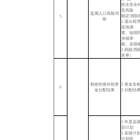
饮水安全
贫风险
监测人口风险消
稳定消除
5
除
2.退出程
实地调
查、知情
乡镇审
核、县级
3.风险消
名单）
财政衔接补助资
1.资金名
6
金分配结果
2.分配结
1.年度县
目计划
2.县级计
计划批