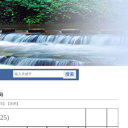
)
印
】【
关闭
】
5)