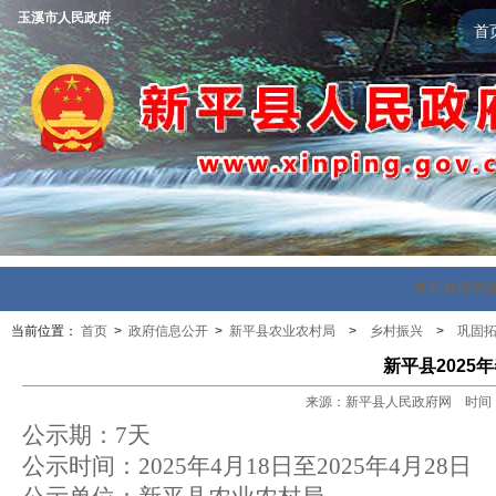
玉溪市人民政府
首
首页
政府信
当前位置：
首页
>
政府信息公开
>
新平县农业农村局
>
乡村振兴
>
巩固
新平县202
来源：新平县人民政府网 时间：202
公示期
：
7
天
公示时间
：
2025
年
4
月
18
日至
2025
年
4
月
28
日