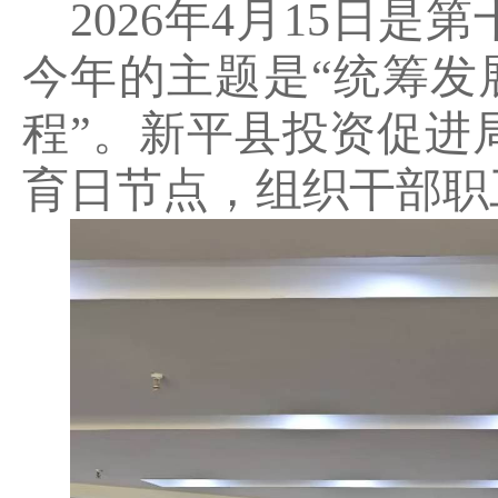
2026
年
4
月
15
日是第
今年的主题是
“
统筹发
程
”
。
新平
县投资促进
育日节点，组织干部职