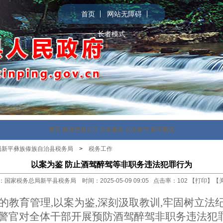
首页
网站无障碍
长者模式
首页
政府信息公开
政务服务
公众参与
新平概况
局新平彝族傣族自治县税务局
>
税务工作
以案为鉴 防止酒驾醉驾等非职务违法犯罪行为
：国家税务总局新平县税务局 时间：2025-05-09 09:05 点击率：
102
【
打印
】【
教育管理,以案为鉴,深刻汲取教训,牢固树立法纪
警官对全体干部开展预防酒驾醉驾非职务违法犯