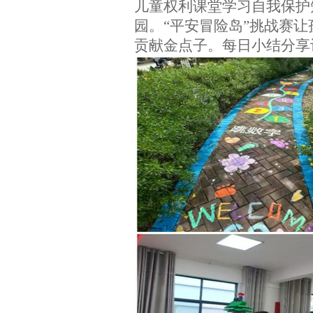
儿童权利课堂学习自我保护
园。
“
平安冒险岛
”挑战赛
贡献金点子。每日小结分享