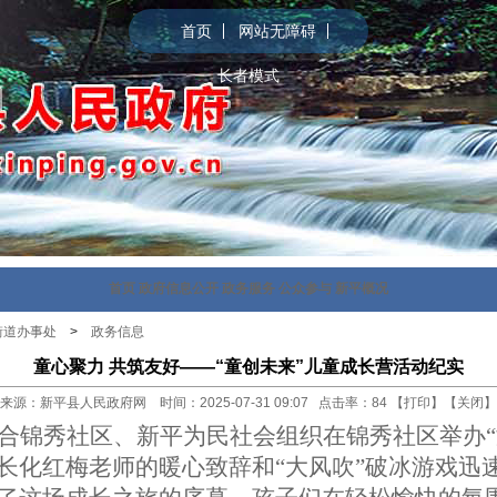
首页
网站无障碍
长者模式
首页
政府信息公开
政务服务
公众参与
新平概况
街道办事处
>
政务信息
童心聚力 共筑友好——“童创未来”儿童成长营活动纪实
来源：新平县人民政府网 时间：2025-07-31 09:07 点击率：
84
【
打印
】【
关闭
】
合锦秀社区、新平为民社会组织在锦秀社区举办
长化红梅老师的暖心致辞和
“
大风吹
”
破冰游戏迅