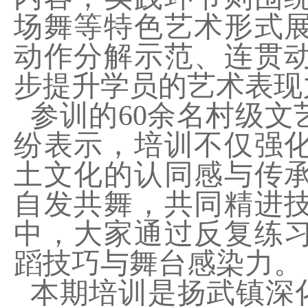
场舞等特色艺术形式
动作分解示范、连贯
步提升学员的艺术表现
参训的
60
余名村级文
纷表示
，培训不仅强
土文化的认同感与传
自发共舞，
共同精进
中，
大家
通过反复练
蹈技巧与舞台感染力。
本期培训是扬武镇深