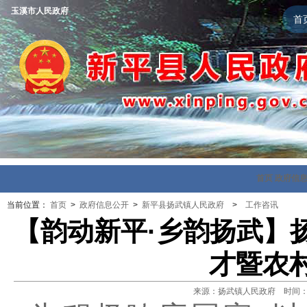
玉溪市人民政府
首
首页
政府信
当前位置：
首页
>
政府信息公开
>
新平县扬武镇人民政府
>
工作咨讯
【韵动新平·乡韵扬武】扬
才暨农
来源：扬武镇人民政府 时间：202