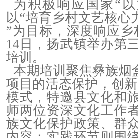
为
积极响应国家“以
以“培育乡村文艺核心
”为目标，深度响应乡
1
4
日
，
扬武镇举办第
培训
。
本期培训聚焦彝族烟
项目的活态保护，创新
模式，特邀县文化和
师两位资深文化工作
族文化保护政策、群
内容；实践环节则围