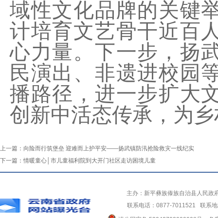
域性文化品牌的关键
计培育文艺骨干近百
心力量。
下一步
，扬
民演出、非遗进校园
播路径，进一步扩大
创新中活态传承，为乡
上一篇：
向险而行筑堡垒 迎难而上护平安——扬武镇防汛抢险救灾一线纪实
下一篇：
情暖童心│市儿童福利院到大开门社区走访困境儿童
主办：新平彝族傣族自治县人民政
联系电话：0877-7011521 