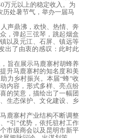
40
万元以上的稳定收入。
为
农历
处暑节气，举办一届
马
、人声鼎沸，欢快
、热情、奔
众
，弹起
三弦琴
，
跳
起烟盒
镇以及元江、石屏、镇远等
发出了由衷的感叹：此时此
题
，旨在展示马鹿寨村胡蜂养
，提升马鹿寨村的知名度和美
、助力乡村振兴。
本届
“
蜂
”
收
活动内容，形式多样、亮点纷
喜的笑意，描绘出了一幅团
展、生态保护、文化建设、乡
动
马鹿寨村
产业结构不断调整
用、
“
引
”
优势
，依托驻村工作
个市级商会以及昆明市新平
发展把脉问诊、出谋划策
。