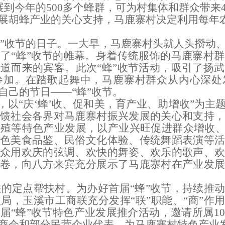
展到今年的
500
多个蜂群，可为村集体和群众带来
展
胡蜂
产业的关心支持，
马鹿寨村
决定利用每年
”
收节
的日子。
一大早，
马鹿寨村
头就
人头攒动
开了
“
蜂
”
收节
的
帷幕
。身着传统服饰的
马鹿寨村群
远道而来的宾客
。此次
“
蜂
”
收节
活动，吸引了扬武
参加。在踏歌起舞中，马鹿寨村群众从内心深处
自己的节日——
“
蜂
”
收节
。
，
以
“
庆
‘
蜂
’
收
、
促和美
，育产业、助增收
”
为主
回馈社会各界对马鹿寨村
振兴
发展
的关心和支持
养殖等
特色
产业发展
，以产业兴旺促进群众增收
特色美食品鉴、民俗文化体验、传统舞蹈表演等
众用欢庆的弦调、欢快的舞姿、欢乐的歌声、欢
画卷，向八方来宾充分展示了马鹿寨村在产业发
联的定点帮扶村。为办好
首届
“
蜂
”
收节
，持续
推
破局，
玉溪市工商联充分发挥
“
联
”
职能、
“
商
”
作
首届
“
蜂
”
收
节特色产业发展推介活动，
邀请所属
10
商会和部分民营企业代表，为马鹿寨村特色产业