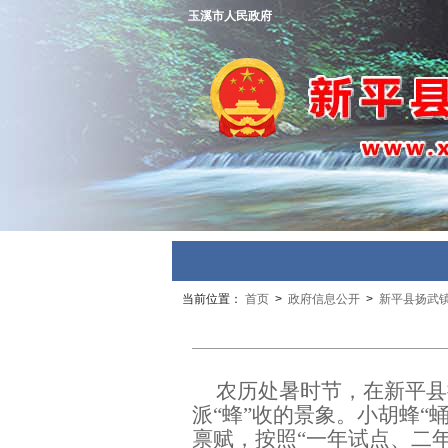
玉溪市人民政府
当前位置：
首页
>
政府信息公开
>
新平县扬武
农历处暑时节，在新平县
派
“
蜂
”
收
的
景象。小胡蜂
“
禀赋，
按照
“
一年试点、二