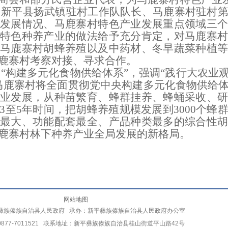
、新平县扬武镇驻村工作队队长、马鹿寨村驻村
发展情况、马鹿寨村特色产业发展重点领域三个
展特色种养产业的做法给予充分肯定，对马鹿寨
马鹿寨村胡蜂养殖以及中药材、冬早蔬菜种植等
鹿寨村考察对接、寻求合作。
出
“
构建多元化食物供给体系
”
，强调
“
践行大农业
马鹿寨村将全面贯彻党中央
构建多元化食物供给
产业发展，从种苗繁育、蜂群挂养、蜂蛹采收、
3
至
5
年时间，把胡蜂养殖规模发展到
3000
个蜂
最大、功能配套最全、产品种类最多的综合性胡
鹿寨村林下种养产业全局发展的新格局。
网站地图
彝族傣族自治县人民政府 承办：新平彝族傣族自治县人民政府办公室
877-7011521 联系地址：新平彝族傣族自治县桂山街道平山路42号