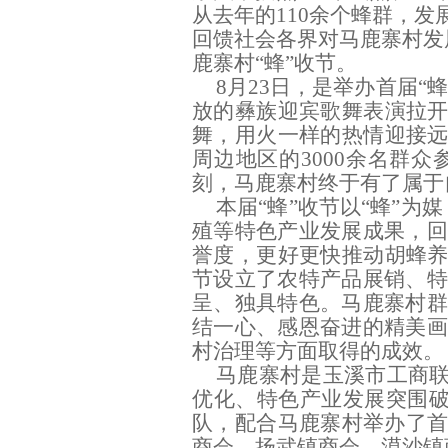
从去年的
110
余个蜂群，发
回馈
社会
各界对
马鹿寨村
发
鹿寨村
“
蜂
”
收节
。
8
月
23
日，是举办首届
“
蜂
放
的彝族迎宾歌舞
表演
拉
舞，用
火一样的热情迎接
周边地区的
3000
余名群众
刻，马鹿寨村终于有了属于
本届
“
蜂
”
收节以
“
蜂
”
为媒
殖等特色产业发展成果，
誉度，更好
更快
推动胡蜂
节
设立了农特产品展销、
呈、独具特色。马鹿寨村群
结
一心、感恩奋进
的精美
村治理等方面取得的成效。
马鹿寨村
是玉溪市工商
优化、特色产业发展突围
队，配合马鹿寨村
举办了
商会、扬武镇商会、漠沙镇