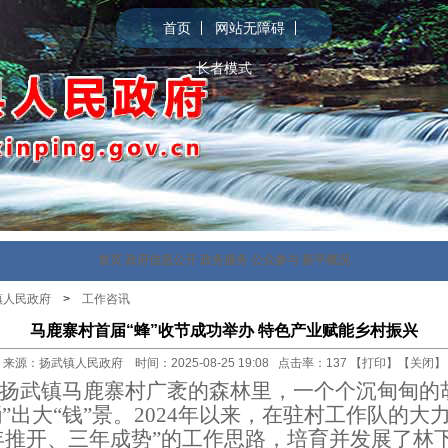
首页
网站无障碍
长者模式
首页
政府信息公开
政务服务
公众参与
新平概况
镇人民政府
>
工作咨讯
马鹿寨村首届“蜂”收节成功举办 特色产业赋能乡村振兴
来源：扬武镇人民政府 时间：2025-08-25 19:08 点击率：
137
【
打印
】【
关闭
】
扬武镇马鹿寨村广袤的森林里，一个个
沉甸甸的
蛹
”
出大
“
钱
”
景。
2024
年以来，
在驻村工作队的大
年推开、三年
成势
”
的
工作
思路，培育并发展了
林