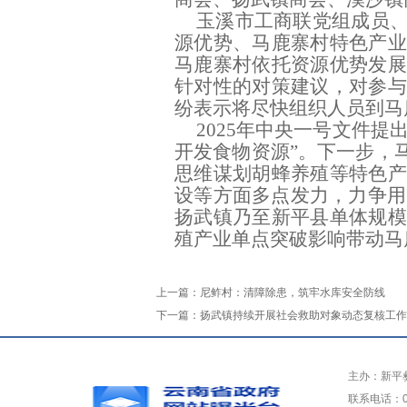
玉溪市工商联党组成员
源优势、马鹿寨村特色产业
马鹿寨村依托资源优势发
针对性的对策建议，对参与
纷表示将尽快组织人员到马
2025
年中央一号文件提
开发食物资源
”
。
下一步
，
思维谋划胡蜂养殖
等特色
设等方面多点发力，力争用
扬武镇乃至新平县单体规模
殖产业单点突破
影响
带动马
上一篇：
尼鲊村：清障除患，筑牢水库安全防线
下一篇：
扬武镇持续开展社会救助对象动态复核工作
主办：新平
联系电话：0