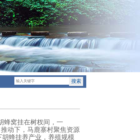
胡蜂窝挂
在
树杈间，一
力推动下，
马鹿寨村
聚焦资源
下
胡蜂
挂
养产业
，
养殖规模