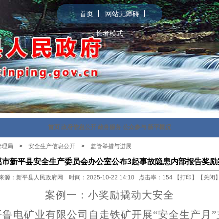
首页
网站无障碍
长者模式
首页
政府信息公开
政务服务
公众参与
新平概况
管理局
>
安全生产信息公开
>
监管举措与进展
溪市新平县安全生产委员会办公室公布3起事故隐患内部报告奖励
来源：新平县人民政府网 时间：2025-10-22 14:10 点击率：
154
【
打印
】【
关闭
案例一
：
小奖励撬动大安全
平鲁电矿业有限公司
自走铁矿
开展
“安全生产月