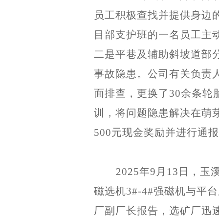
员工积极查找并提供身边
目部支护班
的一名
员工主
二是
平巷及辅助斜坡道部
事故
隐患。
公司有关负责
面排查，
更换了
30
余条轮
训
，
将问题隐患解决在萌
500
元现金奖励并进行通报
2025
年
9
月
13
日，玉
磁选机
3#-4#
强磁机与平台
厂副厂长报告，选矿厂迅