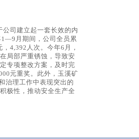
于公司建立起一套长效的内
年
1
—
9
月期间，公司全员累
元，
4,392
人次。今年
6
月，
在局部严重锈蚀，导致安
定专项整改方案，及时完
000
元重奖。此外，玉溪矿
查和治理工作中表现突出的
积极性，推动安全生产全