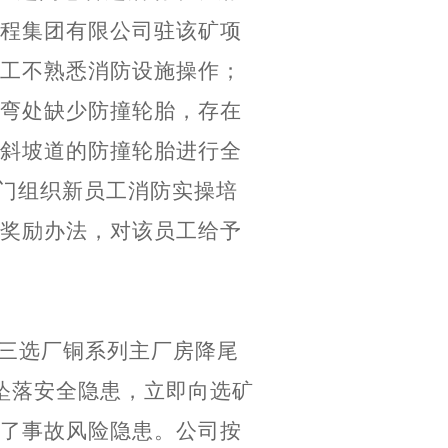
程集团有限公司驻该矿项
工不熟悉消防
设施
操作；
弯处缺少防撞轮胎，存在
斜坡道的防撞轮胎进行全
门组织
新员工
消防实操培
奖励办法，对
该员工
给予
三选厂铜系列主厂房降尾
坠落安全隐患
，立即向选矿
了事故风险隐患。公司按