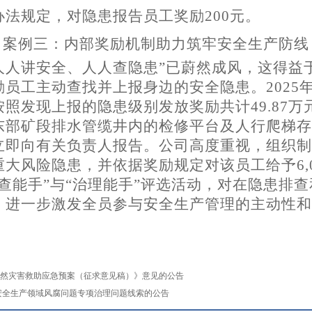
办法规定，对隐患报告员工奖励
200
元。
案例三：内部奖励机制助力筑牢安全生产防线
人人讲安全、人人查隐患”已蔚然成风，这得益
励员工主动查找并上报身边的安全隐患。
2025
按照发现上报的隐患级别发放奖励共计
49.87
万
东部矿段排水管缆井内的检修平台及人行爬梯存
立即向有关负责人报告。
公司高度重视，组织制
重大风险隐患，并依据奖励规定对该员工给予
6,
查能手”与“治理能手”评选活动，对在隐患排
，进一步激发全员参与安全生产管理的主动性和
然灾害救助应急预案（征求意见稿）》意见的公告
安全生产领域风腐问题专项治理问题线索的公告