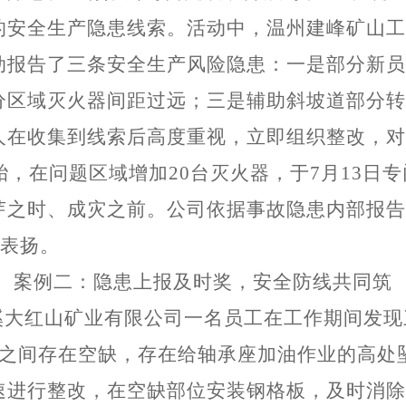
的安全生产隐患线索。活动中，
温州建峰矿山工
动报告了三条安全
生产
风险隐患：
一是
部分新员
分区域灭火器间距过远；
三是
辅助斜坡道部分转
人
在
收集到线索后
高度重视
，
立即组织整改，对
胎
，在
问题
区域增加
20
台灭火器，于
7
月
13
日专
芽之时、成灾之前
。
公司
依据事故隐患内部报告
表扬。
案例二：隐患上报及时奖，安全防线共同筑
溪大红山矿业有限公司一名员工在工作期间发现
之间存在空缺，
存在给轴承座加油作业的高处
速进行整改，在空缺部位安装钢格板，及时消除