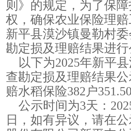
则》的规定，为了保障
权，确保农业保险理赔
新平县
漠沙镇曼勒
村委
勘定损及理赔结果进行
以下为
202
5
年新平县
查勘定损及理赔结果公
赔
水稻
保险
382
户
351.5
公示时间为
3
天：
202
日，如有异议
，
请
在公