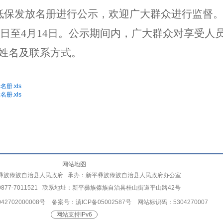
低保发放名册进行公示，欢迎广大群众进行监督
日至
4
月14
日。公示期间内，广大群众对享受人
姓名及联系方式。
册.xls
册.xls
网站地图
彝族傣族自治县人民政府 承办：新平彝族傣族自治县人民政府办公室
877-7011521 联系地址：新平彝族傣族自治县桂山街道平山路42号
2702000008号
备案号：滇ICP备05002587号
网站标识码：5304270007
网站支持IPv6