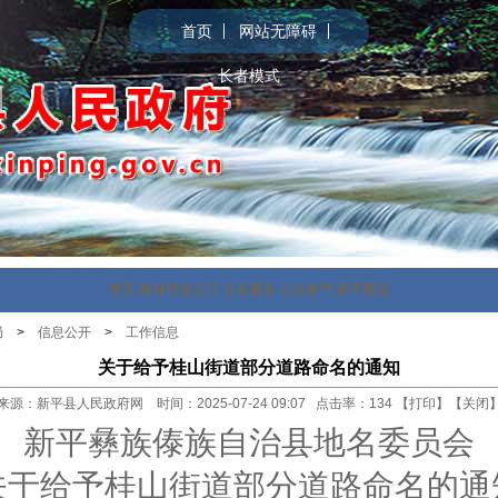
首页
网站无障碍
长者模式
首页
政府信息公开
政务服务
公众参与
新平概况
局
>
信息公开
>
工作信息
关于给予桂山街道部分道路命名的通知
来源：新平县人民政府网 时间：2025-07-24 09:07 点击率：
134
【
打印
】【
关闭
新平彝族傣族自治县地名委员会
关于给予
桂山街道
部分道路命名的通