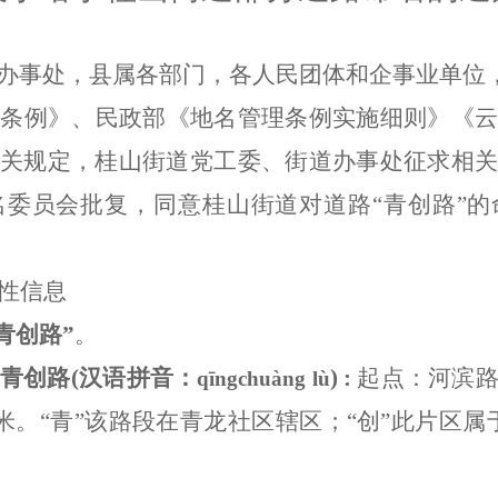
办事处，县属各部门，各人民团体和企事业单位
理条例》、民政部《地名管理条例实施细则
》《
有关规定，
桂山街道党工委、街道办事处
征求相
名委员会批复，同意
桂山街道
对道路
“
青创路
”
的
性信息
青创
路
”
。
青创路
(
汉语拼音：
)
:
起点：河滨
qīngchuàng lù
12米。“青”该路段在青龙社区辖区；“创”此片区