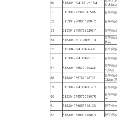
新平县
50
51530427MJT312487M
技术协
51
5153042733648415XM
新平彝
52
51530427080442094C
新平彝
53
51530427587386263Y
新平彝
新平彝
54
51530427C703896024
协会
55
51530427MJT363241H
新平彝
56
51530427MJT3627831
新平彝
新平彝
57
5153042755274493XU
究学会
新平彝族
58
515304276787218726
国运动
59
51530427MJT3636203
新平彝
新平彝
60
51530427557759807R
会
61
51530427665534613B
新平彝
62
51530427690874804N
新平彝