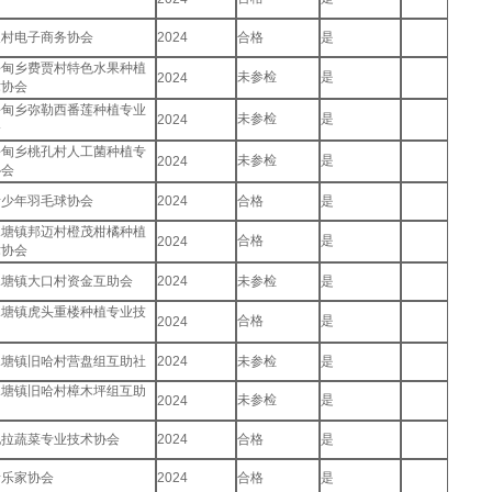
农村电子商务协会
2024
合格
是
平甸乡费贾村特色水果种植
未参检
是
2024
术协会
平甸乡弥勒西番莲种植专业
未参检
是
2024
会
平甸乡桃孔村人工菌种植专
未参检
是
2024
协会
青少年羽毛球协会
2024
合格
是
水塘镇邦迈村橙茂柑橘种植
合格
是
2024
术协会
水塘镇大口村资金互助会
2024
未参检
是
水塘镇虎头重楼种植专业技
合格
是
2024
水塘镇旧哈村营盘组互助社
2024
未参检
是
水塘镇旧哈村樟木坪组互助
未参检
是
2024
他拉蔬菜专业技术协会
2024
合格
是
音乐家协会
2024
合格
是