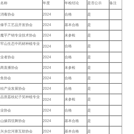
织名称
年度
年检结论
是否公示
备注
具消毒协会
2024
合格
是
腰傣手工艺品开发协会
2024
基本合格
是
群魔芋产销专业技术协会
2024
未参检
是
哀牢山生态中药材种植专业
合格
是
2024
会
创业者协会
2024
合格
是
电商直播协会
2024
未参检
是
钓鱼协会
2024
合格
是
柑桔产业发展协会
2024
合格
是
高品质荔枝妃子笑种植专业
未参检
是
2024
会
果业协会
2024
合格
是
红山缘四弦舞协会
2024
基本合格
是
建兴乡岔河寨互助协会
2024
基本合格
是