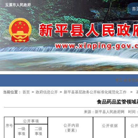
玉溪市人民政府
首
首页
政府信
当前位置：
首页
>
政府信息公开
>
新平县基层政务公开标准化规范化工作
>
食品药品监管领域基
来源：新平县人民政府网 时间：202
公开事项
公开内容
序号
公开依据
公
一级
二级
（要素）
事项
事项