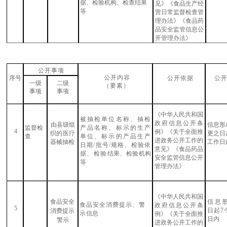
据、检验
机构、检查结果
见》《食品生产经
等
营日常监督检查管
理办法》《食品药
品安全监管信息公
开管
理办法》
公开事项
公开内容
序号
公开依据
公
一级
二级
（要素）
事项
事项
《中华人民共和国
被抽检单位名称、抽检
政府信息公开条
由县级组
信息形
监督检
产品名称、标示的生产
4
例》《关于全面推
织的医疗
更之日
查
单位
、标示的产品生产
进政务公开工作的
器械抽检
工作日
日期
/批号/规格、检验依
意见》《食品药品
据、检验
结果、检验机构
安全监管信息公开
等
管
理办法》
《中华人民共和国
食品安全
信息
食品安全消费提示、警
政府信息公开条
5
日起
7
消费提示
示
信息
例》《关于全面推
日
内
警示
进政务公开工作的