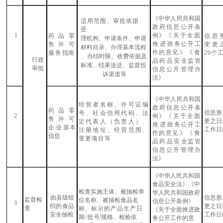
《中华人民共和国
适用范围、审批依据、
政府信息公开条
受
1
例
》《关于全面
药品零
信息
理机构、申请条件、申请
推进
政务公开工
售许可
变
更
材料目录、办理基本流程
作的意
见》《食
服务
指南
20个
、办结时限、收费依据及
行政
品药品安
全监管
标准、结果送达、监督投
审
批
信息公开管
理办
诉渠道等
法》
《中华人民共和国
经营者名称、许可证编
政府信息公开条
药品零
信息形
号、社会信用代码、法
2
例
》《关于全面
售许可
更之日
定代
表人（负责人）、
推进
政务公开工
企业
基本
工作日
注册地
址、经营范围、
作的意
见》《食
信息
变更项目
等
品药品安
全监管
信息公开管
理办
法》
《中华人民共和国
食品安全法》《中
检查实施主体、被抽检单
华人民共和国政府
由县级组
信息形
监督检
位名称、被抽检食品名
信息公开条例》
3
织的食品
更之日
查
称
、标示的产品生产日
《
关于全面推进政
安全抽检
工作日
期
/批
号
/规格、检验依
务公开工作的意