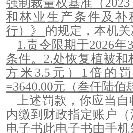
强制裁量权基准（
2023
和林业生产条件及补
行）》
的规定，
本机关
1.
责令限期于
2026
年
条件。
2.
处恢复植被和
方米
3.5
元）
1
倍的罚
=
3640.00元
（叁仟陆佰
上述罚款，你应当自
内
缴到财政指定账户（
电子书此电子书由手机