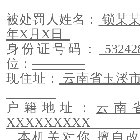
被处罚人姓名
：
锁某
年
X
月
X
日
身份证号码
：
5324
位
：
现住址
：
云南省玉溪
户籍地址：
云南
XXXXXXXXX
本机关对你
擅自