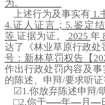
为。
上述行为及事实有
1.
4.
证人证言；
5.
鉴定结
等
证据为证
。
2025
年
达了《
林业草原
行政处
号：
新林草罚权告【
20
作出行政处罚内容及事
的陈述、申辩
/
要求听证
☑
1.
你放弃陈述申辩
/
□
2.
你于
年
月