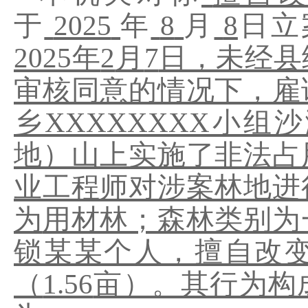
于
2025
年
8
月
8
日立
2025
年
2
月
7
日，未经县
审核同意的情况下，雇
乡
XXXXXXXX
小组沙
地）山上实施了非法占
业工程师对涉案林地进
为
用材林；森林类别为
锁某某个人，擅自改
（
1.56
亩）。其行为构