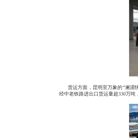
货运方面，昆明至万象的
“
澜湄
经中老铁路进出口货运量超
330
万吨