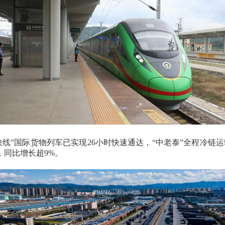
快线
”
国际货物列车已实现
26
小时快速通达，
“
中老泰
”
全程冷链运
，同比增长超
9%
。