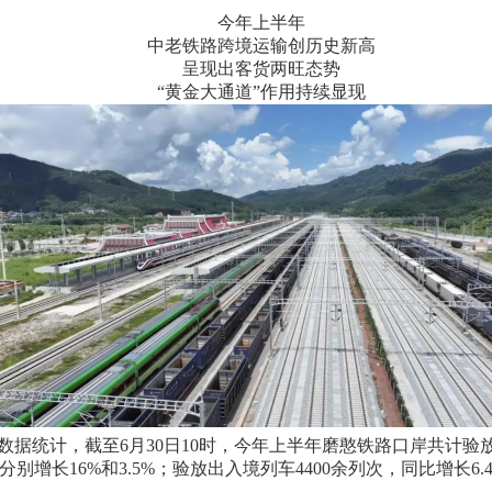
今年上半年
中老铁路跨境运输创历史新高
呈现出客货两旺态势
“
黄金大通道
”
作用持续显现
数据统计，截至
6
月
30
日
10
时，今年上半年磨憨铁路口岸共计验
分别增长
16%
和
3.5%
；验放出入境列车
4400
余列次，同比增长
6.