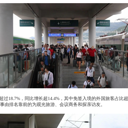
超过
18.7%
，同比增长超
14.4%
，其中免签入境的外国旅客占比
事由排名靠前的为观光旅游、会议商务和探亲访友。