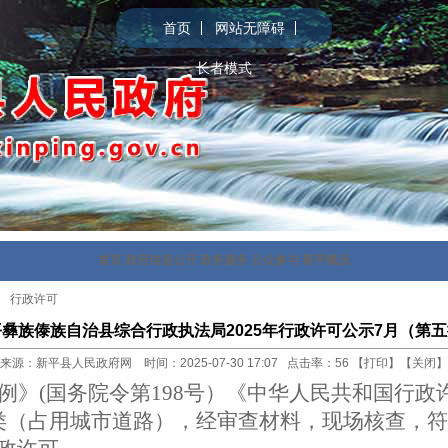
首页
网站无障碍
长者模式
首页
政府信息公开
政务服务
公众参与
新平概况
>
行政许可
彝族傣族自治县综合行政执法局2025年行政许可公示7月（第
来源：新平县人民政府网 时间：2025-07-30 17:07 点击率：
56
【
打印
】【
关闭
】
例》
(国务院令第198号）《中华人民共和国行
类（占用城市道路），经审查材料，现场核查，