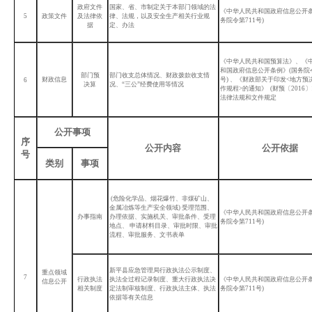
政府文件
国家、省、市制定关于本部门领域的法
《中华人民共和国政府信息公开
5
政策文件
及法律依
律、法规，以及安全生产相关行业规
务院令第711号)
据
定、办法
《中华人民共和国预算法》、《
和国政府信息公开条例》
(国务院
部门预
部门收支总体情况、财政拨款收支情
财政信息
号) 、《财政部关于印发<地方预
6
决算
况、
“三公”经费使用等情况
作规程>的通知》 (财预〔2016〕1
法律法规和文件规定
公开事项
序
公开内容
公开依据
号
类别
事项
(危险化学品、烟花爆竹、非煤矿山、
金属冶炼等生产安全领域) 受理范围、
《中华人民共和国政府信息公开
办事指南
办理依据、实施机关、审批条件、受理
务院令第711号)
地点、 申请材料目录、审批时限、审批
流程、审批服务、文书表单
新平县应急管理局行政执法公示制度、
重点领域
7
行政执法
执法全过程记录制度、重大行政执法决
《中华人民共和国政府信息公开
信息公开
相关制度
定法制审核制度、行政执法主体、执法
务院令第711号)
依据等有关信息