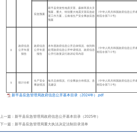
新平县突发性地质灾害、森林草原火灾
预案，重大、特别重大地震灾害应急处
《中华人民共和国政府信息公开
应急预案
置工作方案，云南省生产安全事故应急
务院令第711号)
预案
政府信息
政府信息
本年度政府信息公开总体情况、收到和
《中华人民共和国政府信息公开
公开年度
公开年度
处理政府信息公开申请情况、政府信息
8
务院令第711号)
报告
报告
公开行政复议行政诉讼等内容
生产安全
每月总体情况、行业事故分布情况、意
《中华人民共和国政府信息公开
统计分析
9
事故情况
见建议
务院令第711号)
新平县应急管理局政府信息公开基本目录（2024年）.pdf
上一篇：
新平县应急管理局政府信息公开基本目录（2025年）
下一篇：
新平县应急管理局重大执法决定法制目录清单