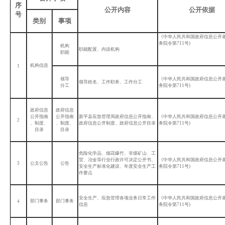
序
公开内容
公开依据
号
类别
事项
《中华人民共和国政府信息公开
务院令第711号)
机构
职能配置、内设机构
职能
机构信息
1
领导
《中华人民共和国政府信息公开
领导姓名、工作职务、工作分工
分工
务院令第711号)
政府信息
政府信息
公开指南
公开指南
新平县应急管理局政府信息公开指南、
《中华人民共和国政府信息公开
2
、制度、
、制度、
政府信息公开制度、政府信息公开目录
务院令第711号)
目录
目录
危险化学品、烟花爆竹、非煤矿山、工
贸、冶金等行业行政许可决定公开书、
《中华人民共和国政府信息公开
3
公文公告
公告
安全生产标准化建设、年度安全生产工
务院令第711号)
作要点
安全生产、应急管理各项业务日常工作
《中华人民共和国政府信息公开
部门事务
部门事务
4
信息
务院令第711号)