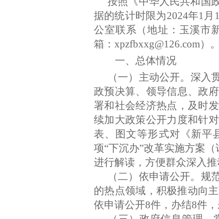
按照《中华人民共和国
据的统计时限为
202
4
年
1
月
公室联系（地址：玉溪市
箱：
xpzfbxxg@126.com
）
一、总体情况
（一）主动公开。
深入
政预决算、领导信息、政府
署和社会经济热点，及时发
续加大政策公开力度和针对
表、图文等形式对《新平
项
“
下沉办
”
改革实施方案（
进行解读，方便群众深入推
（二）依申请公开。
规
的热点领域，积极推动向主
依申请公开
8
件，办结
8
件，