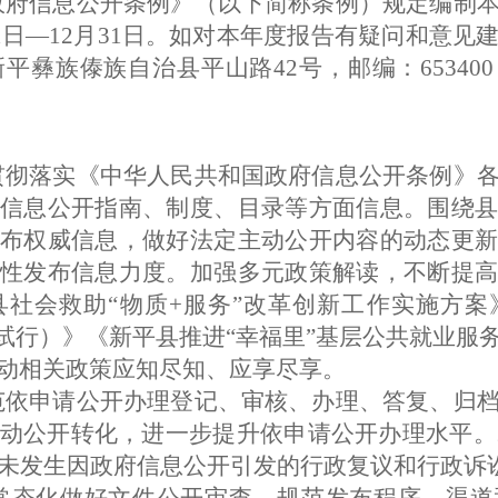
政府信息公开条例》（以下简称条例）规定编制
1
日
—
12
月
31
日。如对本年度报告有疑问和意见
新平彝族傣族自治县平山路
42
号，邮编：
653400
。
贯彻落实《中华人民共和国政府信息公开条例》
信息公开指南、制度、目录等方面信息。围绕县
布权威信息，做好法定主动公开内容的动态更新
性发布信息力度。加强多元政策解读，不断提高
县社会救助
“物质
+
服务
”改革创新工作实施方案
试行）》《
新平县推进
“
幸福里
”
基层公共就业服
动相关政策应知尽知、应享尽享。
范依申请公开办理登记、审核、办理、答复、归
动公开转化，进一步提升依申请公开办理水平。
未发生因政府信息公开引发的行政复议和行政诉