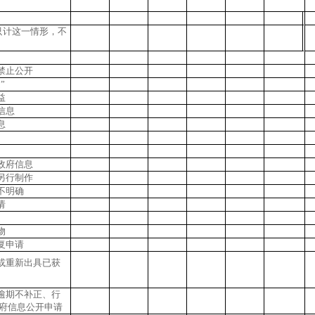
只计这一情形，不
禁止公开
”
益
信息
息
政府信息
另行制作
不明确
请
物
复申请
或重新出具已获
逾期不补正、行
府信息公开申请