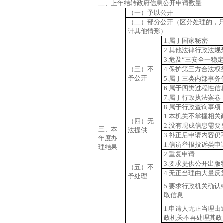
二、上年结转政府信息公开申请数量
（一）予以公开
（二）部分公开
（区分处理的，
计其他情形）
1.
属于国家秘密
2.
其他法律行政法规
3.
危及“三安全一稳定
（三）不
4.
保护第三方合法权
予公开
5.
属于三类内部事务
6.
属于四类过程性信
7.
属于行政执法案卷
8.
属于行政查询事项
1.
本机关不掌握相关
（四）无
2.
没有现成信息需要
三、本
法提供
3.
补正后申请内容仍
年度办
1.
信访举报投诉类申
理结果
2.
重复申请
3.
要求提供公开出版
（五）不
4.
无正当理由大量反
予处理
5.
要求行政机关确认
取信息
1.
申请人无正当理由
政机关不再处理其政