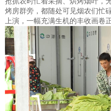
抢抓农时忙着采摘、烘烤烟叶，
烤房群旁，都随处可见烟农们忙碌
上演，一幅充满生机的丰收画卷