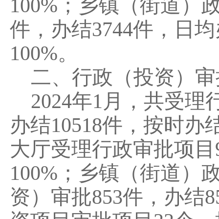
100
%
；乡镇（街道）
件，办结
3744
件，日均
100
%
。
二、行政（投资）审
202
4
年
1
月
，
共
受理
办结
1
0518
件，按时办
大厅受理行政审批项目
100
%
；乡镇（街道）
资）审批
853
件，办结
8