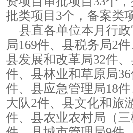
资项目审批
项目
33
个，
批类项目
3
个，备案类
县直各单位本月行政
局
169
件、
县税务局
2
件
县发展和改革局
32
件、
件
、
县林业和草原局
36
件、县应急管理局
18
件
大队
2
件、县文化和旅
件、
县农业农村局（三
件、
县城市管理局
9
件