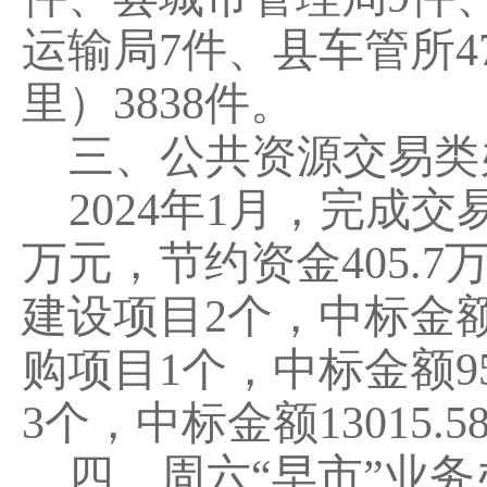
运输局
7
件
、
县车管所
4
里）
3838
件
。
三、公共资源交易类
202
4
年
1
月
，
完成
交
万元，节约资金
405.7
建设项目
2
个
，
中标金
购项目
1
个
，
中标金额
9
3
个
，
中标金额
13015.5
四
、周六
“
早市
”
业务