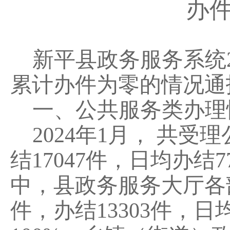
办
新平县政务服务系统
累计办件为零的
情况
通
一、公共服务类办理
202
4
年
1
月，
共
受理
结
1
7047
件，日均办结
7
中，县政务服务大厅各
件，办结
13303
件，日