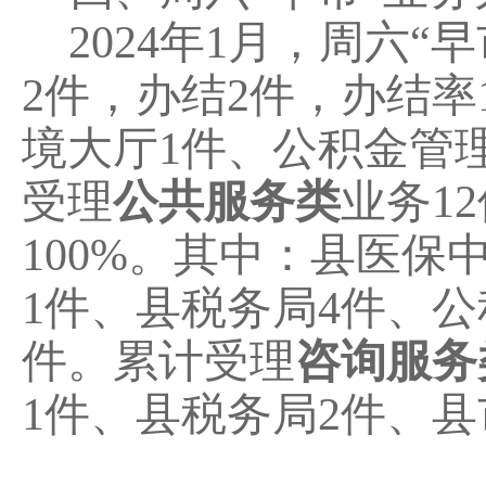
202
4
年
1
月
，
周六
“
早
2
件，办结
2
件，办结率
境大厅
1
件、公积金管
受理
公共服务类
业务
1
2
100
%
。
其中：县医保
1
件、县税务局
4
件、公
件。累计受理
咨询服务
1
件、县税务局
2
件、县