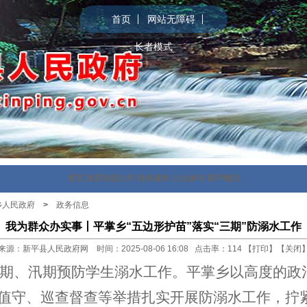
首页
网站无障碍
长者模式
首页
政府信息公开
政务服务
公众参与
新平概况
乡人民政府
>
政务信息
我为群众办实事丨平掌乡“五边形护苗”落实“三期”防溺水工作
来源：新平县人民政府网 时间：2025-08-06 16:08 点击率：
114
【
打印
】【
关闭
、假期、汛期预防学生溺水工作。平掌乡以高度的
值守、巡查督查等举措扎实开展防溺水工作，拧紧