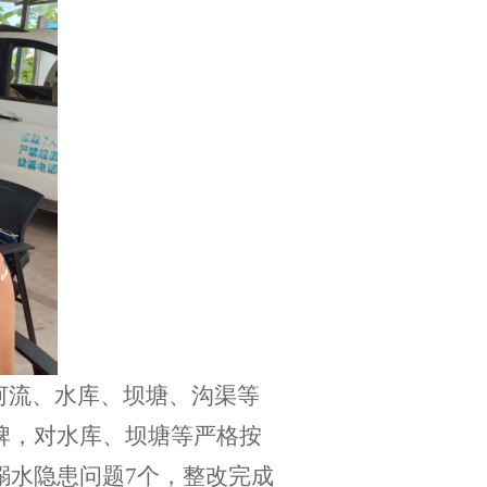
河流、水库、坝塘、沟渠等
牌，
对水库、坝塘等严格按
溺水隐患问题
7个，整改完成