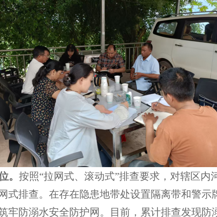
位。
按照
“拉网式、滚动式”排查要求，对辖区内
网式排查。
在存在隐患地带处设置隔离带和警示
筑牢防溺水安全防护网。
目前，累计排查发现防