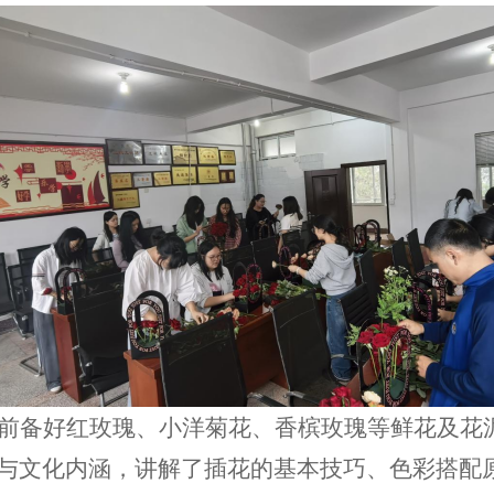
前备好
红
玫瑰、
小洋菊花
、
香槟玫瑰
等鲜花及花
与文化内涵，讲解了插花的基本技巧、色彩搭配