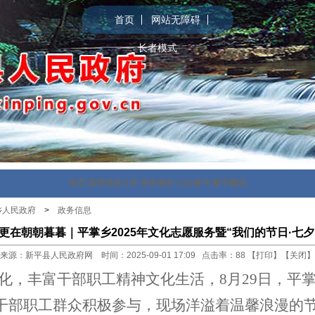
首页
网站无障碍
长者模式
首页
政府信息公开
政务服务
公众参与
新平概况
乡人民政府
>
政务信息
 更在朝朝暮暮｜平掌乡2025年文化志愿服务暨“我们的节日·七夕
来源：新平县人民政府网 时间：2025-09-01 17:09 点击率：
88
【
打印
】【
关闭
】
化，丰富干部职工精神文化生活，
8月29日，平
干部
职工
群众
积极参与，现场洋溢着温馨浪漫的