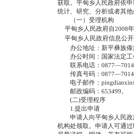
获取。
平甸乡
人民政府依申
统计、研究、分析或者其他
（一）受理机构
平甸乡
人民政府自
200
平甸乡
人民政府信息公开
办公地址：
新平彝族傣
办公时间：国家法定
工
联系电话：
0877
―
7014
传真号码：
0877
―
7014
电子邮件：
pingdianxi
邮政编码：
6534
99
。
(二)受理程序
1.提出申请
申请人向
平甸乡
人民政
机构处领取。申请人可通过