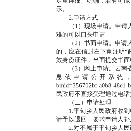
尽量详细、明确，若有可能
示。
2.申请方式
（
1）现场申请。申请
难的可以口头申请。
（
2）书面申请。申请
的，应在信封左下角注明
“
效身份证件，当面提交书面
（
3）网上申请。
云南
息依申请公开系统
bmid=356702bf-a0b8-48e1-
民政府不直接受理通过电话
（三）申请处理
1.
平甸乡
人民政府收到
请予以退回，要求申请人补
2.对不属于
平甸乡
人民