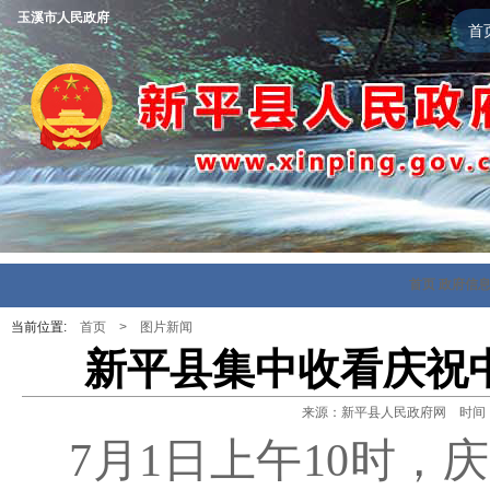
玉溪市人民政府
首
首页
政府信
当前位置:
首页
>
图片新闻
新平县集中收看庆祝中
来源：新平县人民政府网 时间：202
7
月
1
日上午
10
时，庆