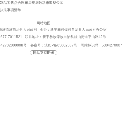
制品零售点合理布局规划数动态调整公示
执法事项清单
网站地图
彝族傣族自治县人民政府 承办：新平彝族傣族自治县人民政府办公室
877-7011521 联系地址：新平彝族傣族自治县桂山街道平山路42号
2702000008号
备案号：滇ICP备05002587号
网站标识码：5304270007
网站支持IPv6