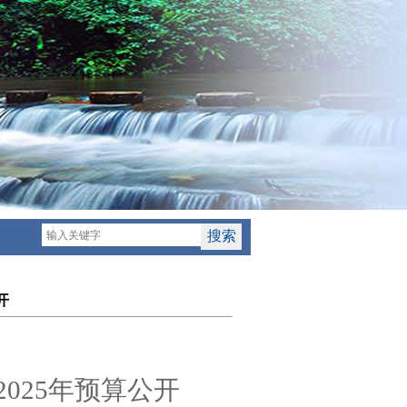
开
】
202
5
年预算公开