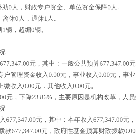
补助
0
人，财政专户资金、单位资金保障
0
人。
：离休
0
人，退休
1
人。
辆
1
辆，超编
0
辆。
况
677
,
347
.
00
元，其中：一般公共预算
677
,
347
.
00
元
专户管理资金收入
0
.
00
元，事业收入
0
.
00
元，事业
上缴收入
0
.
00
元，其他收入
0
.
00
元。
00
元，下降
23
.
86
%
，主要原因是机构改革，人员
况
入
677
,
347
.
00
元，其中：本年收入
677
,
347
.
00
元，
拨款
677
,
347
.
00
元，政府性基金预算财政拨款
0
.
00