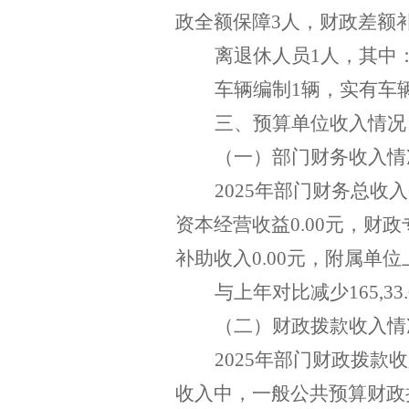
政全额保障
3
人，财政差额
离退休人员
1
人，其中
车辆编制
1
辆，实有车
三、预算单位收入情况
（一）部门财务收入情
202
5
年部门财务总收入
资本经营收益
0
.
00
元，财政
补助收入
0
.
00
元，附属单位
与上年对比减少
165
,
33
.
（二）财政拨款收入情
202
5
年部门财政拨款收
收入中，一般公共预算财政