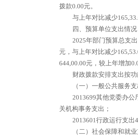
拨款
0
.
00
元。
与上年对比减少
165
,
33
.
四、预算单位支出情况
202
5
年部门预算总支出
元，与上年对比减少
165
,
53
.
6
44
,
00
.
00
元，较上年增加
0.
财政拨款安排支出按功
（一）一般公共服务支
2013699
其他党委办公
关机构事务支出；
2013601
行政运行
支出
（
二
）社会保障和就业