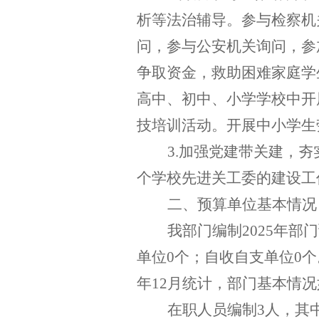
析等法治辅导。参与检察机
问，参与公安机关询问，参
争取资金，救助困难家庭学
高中、初中、小学学校中开
技培训活动。开展中小学生
3
.
加强党建带关建，夯
个学校先进关工委的建设工
二、预算单位基本情况
我部门编制
202
5
年部门
单位
0
个；自收自支单位
0
个
年
12
月统计，部门基本情况
在职人员编制
3
人，其