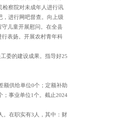
民检察院对未成年人进行讯
吧，进行网吧督查。向上级
留守儿童开展慰问。在全县
进行表扬。开展农村青年科
关工委的建设成果。指导好
25
差额供给单位
0
个；定额补助
个；事业单位
1
个。截止
202
4
人。在职实有
3
人，其中：财