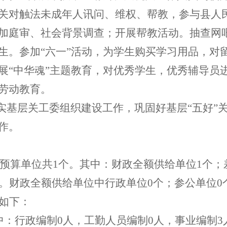
关对触法未成年人讯问、维权、帮教，参与县人
加庭审、社会背景调查；开展帮教活动。抽查网
生。参加“六一”活动，为学生购买学习用品，对
展“中华魂”主题教育，对优秀学生，优秀辅导员
劳动教育。
实基层关工委组织建设工作，巩固好基层“五好”
作。
预算单位共
1
个。其中：财政全额供给单位
1
个；
。财政全额供给单位中行政单位
0
个；参公单位
0
如下：
中：行政编制
0
人，工勤人员编制
0
人，事业编制
3