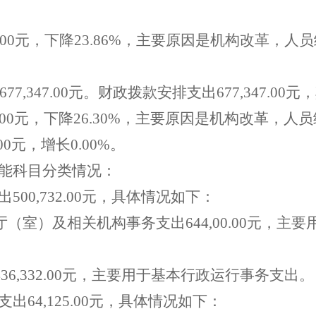
00
元，下降
23
.
86
%
，主要原因是机构改革，人员
677
,
347
.
00
元。财政拨款安排支出
677
,
347
.
00
元，
00
元，下降
26
.
30
%
，主要原因是机构改革，人员
00
元，增长
0.00%
。
能科目分类情况：
出
500
,
732
.
00
元，具体情况如下：
厅（室）及相关机构事务支出
6
44
,
00
.
00
元，主要
43
6
,
332
.
00
元，主要用于基本行政运行事务支出
。
支出
64
,
125
.
00
元，具体情况如下：