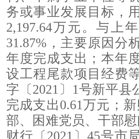
务或事业发展目标，
2,197.64万元。与
31.87%，主要原因
年度完成支出；本年
设工程尾款项目经费
字〔
2021
〕
1
号新平县
完成支出
0.61
万元；新
部、困难党员、干部慰
财行〔
2021
〕
45
号市