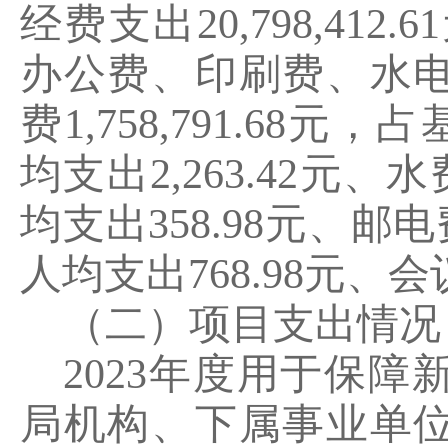
经费支出
20
,
798
,
412.61
办公费、印刷费、水
费
1
,
758
,
791.68
元，占
均支出
2
,263
.
42
元、水
均支出
358.98
元、邮电
人均支出
768.98
元
、会
（二）项目支出情况
2023
年度用于保障
局机构、下属事业单