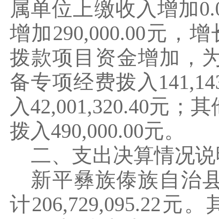
属单位上缴收入增加
0.
增加
290
,
000.00
元，增
拨款项目资金增加，
备专项经费拨入
141,14
入
42,001,320.40
元；其
拨入
490,000.00
元。
二、支出决算情况说
新平彝族傣族自治
计
206
,
729
,
095.22
元。