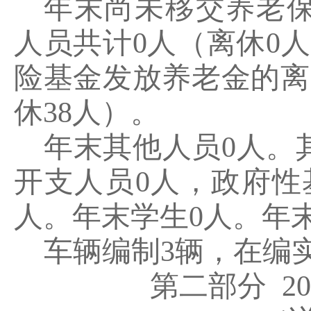
年末尚未移交养老
人员共计
0
人（离休
0
人
险基金发放养老金的离
休
38
人）。
年末其他人员
0
人。
开支人员
0
人，政府性
人。年末学生
0
人。年
车辆编制
3
辆，在编
第二部分
20