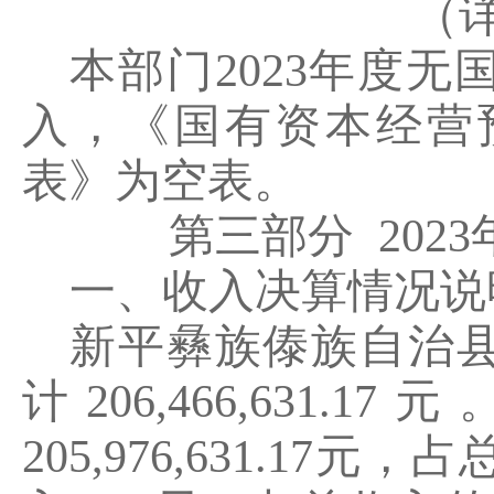
（
本部门
2023
年度无
入，《国有资本经营
表》为空表。
第三部分
202
3
一、收入决算情况说
新平彝族傣族自治
计
206
,
466
,
631.17
元
205
,
976
,
631.17
元，占