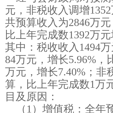
元，非税收入调
增
1352
共预算收入为
2846
万元
比上年完成数
1392
万元
其中：税收收入
1494
万
84
万元，增长
5.96
%
，
万元，增长
7.40
%
；非
算
，比上年完成数
1
万
目及原因：
（
1
）增值税：全年