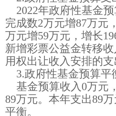
202
2
年
政府性基金预
完成数
2
万元增
87
万元
万元
增
59
万元，增长
19
新增彩票公益金转移收
用权出让收入安排的支
3.
政府性基金预算平
基金预算收入
0
万元
89
万元。本年支出
89
万
平衡。