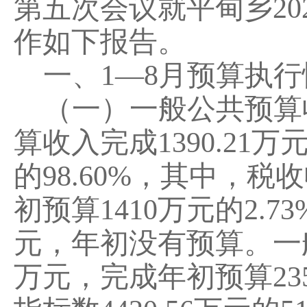
第
五
次会议就
平甸乡
20
作如下报告。
一、
1
—
8
月预算执行
（一）一般公共预算
算收入完成
1390.21
万
的
98.60
%
，其中，税收
初预算
1410
万元的
2.73
元，
年初没有预算
。一
万元，完成年初预算
23