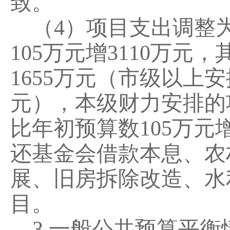
致
。
（
4
）
项目支出调整
105
万元增
3110
万元，
1655
万元（市级以上安
元），
本级财力安排的
比年初预算数
105
万元
还基金会借款本息、农
展、旧房拆除改造、水
目。
3.
一般公共预算平衡