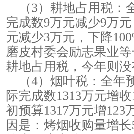
（
3
）耕地占用税：
完成数
9
万元减少
9
万元
元减少
3
万元，下降
100
磨皮村委会励志果业等
耕地占用税
，
今年则没
（
4
）烟叶税：全年
际完成数
1313
万元增收
初预算
1317
万元增
123
因是：
烤烟收购量增长