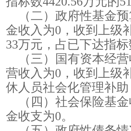
指标数
4420.56
万元的
5
（二）政府性基金预
金收入
为
0
，收到上级
33
万元，占已下达指标
（三）国有资本经营
营收入为
0
，
收到
上级
休人员社会化管理补助
（四）社会保险基金
金收支
为
0
。
（五）政府性债务情