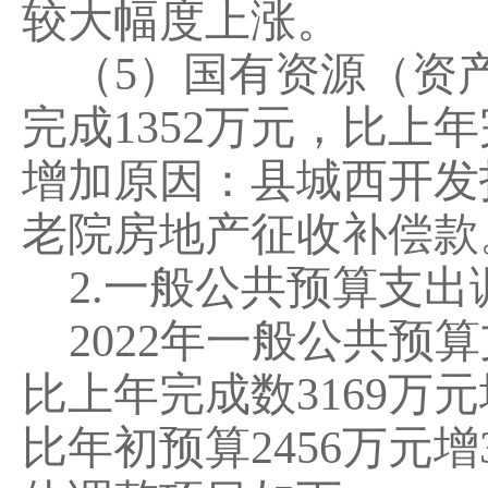
较大幅度
上
涨
。
（
5
）国有资源（资
完成
1352
万元，比上年
增加
原因：
县城西开发
老院房地产征收补偿款
2.
一般公共预算支出
202
2
年
一般公共预算
比上年完成数
3169
万元
比
年初预算
2456
万元
增