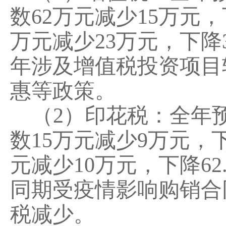
数
62
万元
减少
15
万元，
万元
减少
23
万元，
下降
年涉及增值税投资项目
惠等政策
。
（
2
）印花税：全年
数
1
5
万元
减少
9
万元，
元
减少
10
万元，
下降
62
同期受疫情影响购销合
税
减少
。