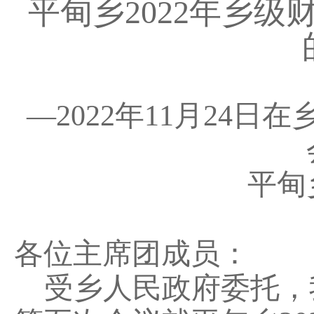
平甸乡
202
2
年
乡
级
—
202
2
年
11
月
24
日在
平甸
各位主席团成员
：
受
乡
人民政府委托，