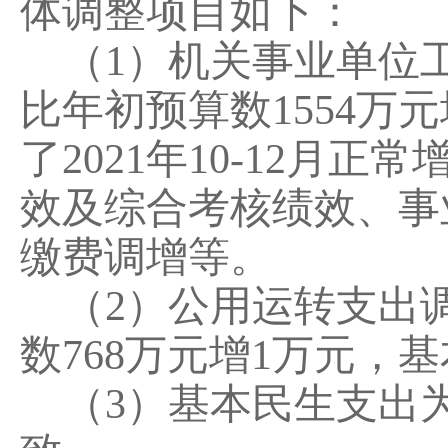
体调整项目如下：
（
1
）机关事业单位
比年初预算数
1554
万元
了
2021
年
10-12
月正常
效及综合考核绩效、事
缴费调增等
。
（
2
）公用运转支出
数
768
万元
增
1
万元，
基
（
3
）基本民生支出