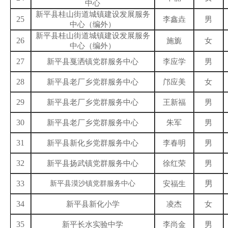
中心
新平县
桂山街道城镇建设发展服务
25
李鑫垚
男
中心（编外）
新平县
桂山街道城镇建设发展服务
26
施旎
女
中心（编外）
27
新平县戛洒镇党群服务中心
李应学
男
28
新平县老厂乡
党群服务中心
邝应美
女
29
新平县老厂乡
党群服务中心
王新福
男
30
新平县老厂乡
党群服务中心
朱军
男
31
新平县新化乡党群服务中心
李春明
男
32
新平县扬武镇党群服务中心
徐红荣
男
33
男
新平县漠沙镇党群服务中心
安福生
34
新平县新化小学
凌杰
女
35
新平长水实验中学
李尚金
男