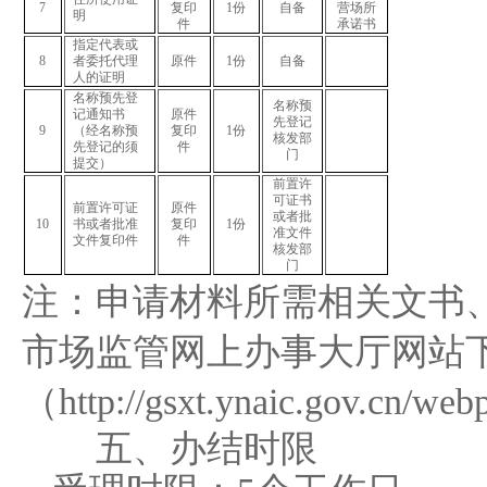
7
复印
1
份
自备
营场所
明
件
承诺书
指定代表或
8
者委托代理
原件
1
份
自备
人的证明
名称预先登
名称预
记通知书
原件
先登记
9
（经名称预
复印
1
份
核发部
先登记的须
件
门
提交）
前置许
可证书
前置许可证
原件
或者批
10
书或者批准
复印
1
份
准文件
文件复印件
件
核发部
门
注：申请材料所需相关文书
市场监管网上办事大厅网站
（
http://gsxt.ynaic.gov.cn/we
五、办结时限