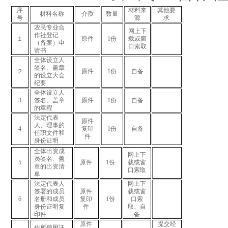
序
材料来
其他要
材料名称
介质
数量
号
源
求
农民专业合
网上下
作社登记
１
原件
1
份
载或窗
（备案）申
口索取
请书
全体设立人
签名、盖章
２
原件
1
份
自备
的设立大会
纪要
全体设立人
3
签名、盖章
原件
1
份
自备
的章程
法定代表
原件
人、理事的
4
复印
1
份
自备
任职文件和
件
身份证明
全体出资成
网上下
员签名、盖
5
原件
1
份
载或窗
章的出资清
口索取
单
法定代表人
网上下
签署的成员
原件
载或窗
6
名册和成员
复印
1
份
口索
身份证明复
件
取、自
印件
备
原件
提交经
住所使用证