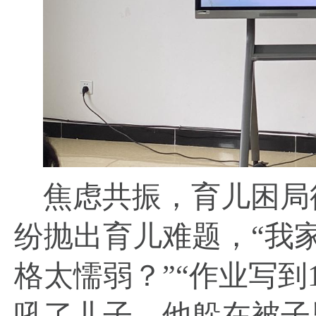
焦虑共振，育儿困局
纷抛出育儿难题，
“我
格太懦弱？”“作业写到
吼了儿子，他躲在被子