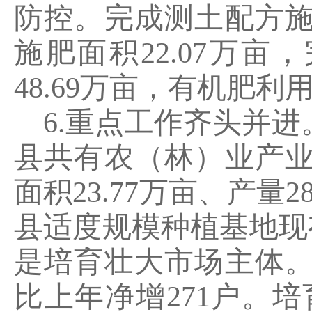
防控。完成测土配方
施肥
面积
22.07
万亩，
48.69
万亩，有机肥利
6.
重点工作齐头并进
县共有农（林）业产
面积
23.77
万亩、产量
2
县适度规模种植基地现
是培育壮大市场主体
比上年净增
271
户。培