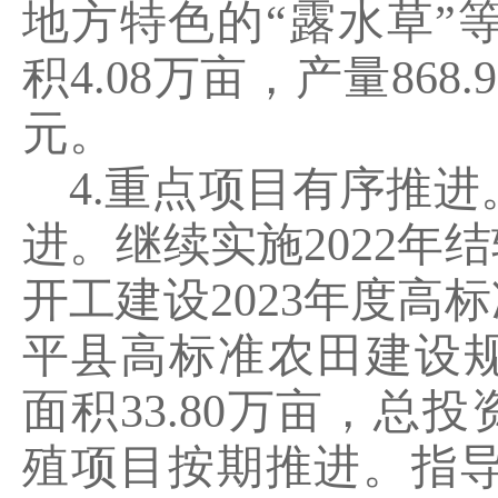
地方特色的
“
露水草
”
积
4.08
万亩，产量
868.9
元。
4.
重点项目有序推进
进。继续实施
2022
年结
开工建设
2023
年度高标
平县高标准农田建设
面积
33.80
万亩，总投
殖项目按期推进。指