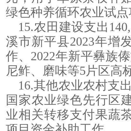
绿色种养循环农业试点
15.
农田建设支出
140
溪市新平县
2023
年增
作、
2022
年新平彝族傣
尼鲊、磨味等
5
片区高
16.
其他农业农村支
国家农业绿色先行区
业相关转移支付果蔬
项目资金补助工作。