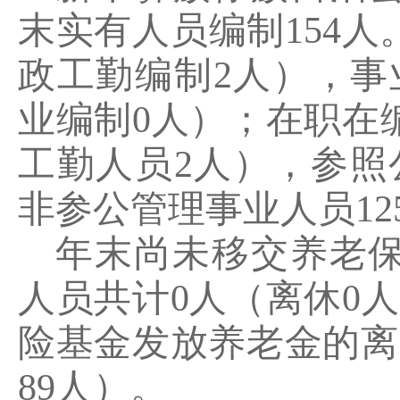
末实有人员编制
154
人
政工勤编制
2
人），事
业编制
0
人）；在职在
工勤人员
2
人），参照
非参公管理事业人员
12
年末尚未移交养老
人员共计
0
人（离休
0
人
险基金发放养老金的离
89
人）。