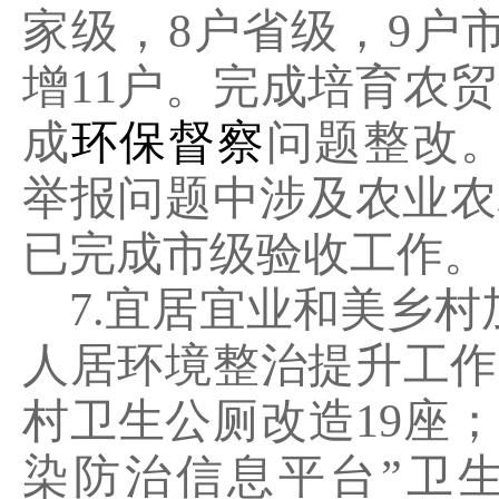
家级，
8
户省级，
9
户
增
11
户。完成培育农贸
成
环保督察
问题整改
举报问题中涉及农业农
已完成市级验收工作。
7.
宜居宜业和美乡村
人居环境整治提升工作
村卫生公厕改造
19
座；
染防治信息平台
”
卫