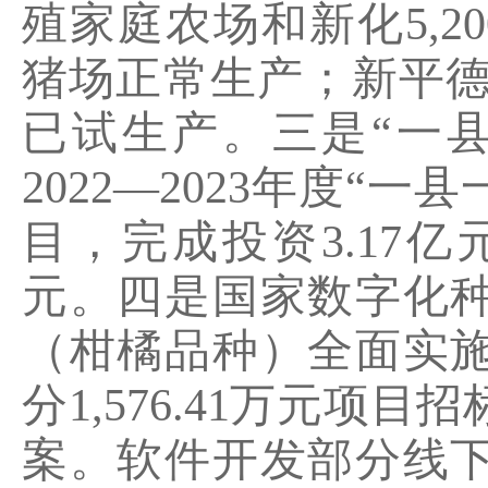
殖家庭农场和新化
5,20
猪场正常生产；新平
已试生产。三是
“
一
2022—2023
年度
“
一县
目，完成投资
3.17
亿
元。四是国家数字化
（柑橘品种）全面实
分
1,576.41
万元项目招
案。软件开发部分线