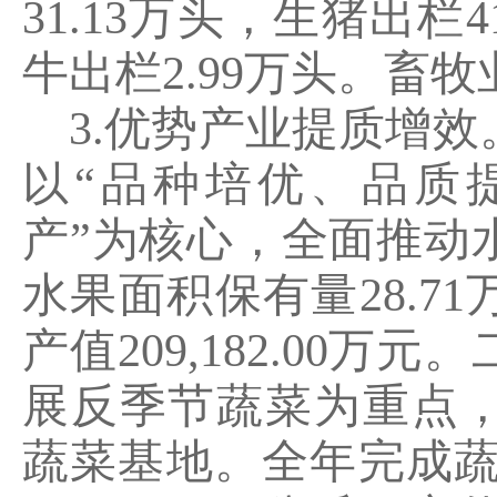
31.13
万头，生猪出栏
4
牛出栏
2.99
万头。畜牧
3.
优势产业提质增效
以
“
品种培优、品质
产
”
为核心，全面推动
水果面积保有量
28.71
产值
209,182.00
万元。
展反季节蔬菜为重点
蔬菜基地。全年完成