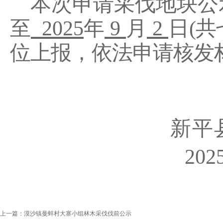
本
次申请
采伐地块公
至
2025
年
9
月
2
日
(
位上报，依法申请核发
新平
20
上一篇：
漠沙镇曼蚌村大寨小组林木采伐伐前公示