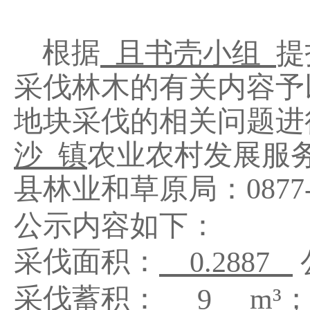
根据
且书壳小组
提
采伐林木的有关内容予
地块采伐的相关问题进
沙
镇
农业农村发展服
县林业
和草原
局：
0877
公示内容如下：
采伐面积：
0.2887
采
伐蓄积：
m³
9