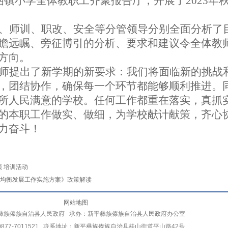
洒镇小学
全体教职工齐聚报告厅，开展了
2023
、
师训、职改、安全等分管领导分别全面
分析
了
瞻远瞩
、旁征博引
的
分析、要求和建议
令全体教
方向。
师提出
了
新学期
的新要求：
我们将面临新的挑战
，团结协作，确保每一个环节都能够顺利推进。
所人民满意的学校
。
任何工作都重在落实，真抓
的本职工作做实、做细，为学校献计献策，齐心
力奋斗！
项 培训活动
均衡发展工作实施方案》政策解读
网站地图
彝族傣族自治县人民政府 承办：新平彝族傣族自治县人民政府办公室
877-7011521 联系地址：新平彝族傣族自治县桂山街道平山路42号