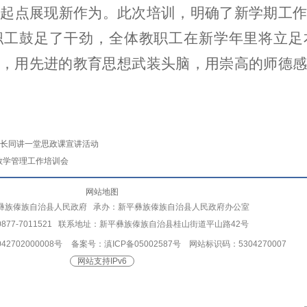
新起点展现新作为。此次培训，明确了新学期工
职工鼓足了干劲，全体教职工在新学年里将立足
，用先进的教育思想武装头脑，用崇高的师德感
长同讲一堂思政课宣讲活动
教学管理工作培训会
网站地图
彝族傣族自治县人民政府 承办：新平彝族傣族自治县人民政府办公室
877-7011521 联系地址：新平彝族傣族自治县桂山街道平山路42号
2702000008号
备案号：滇ICP备05002587号
网站标识码：5304270007
网站支持IPv6