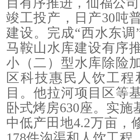
目有序推进，
仙福公司
竣工投产，日产
30
吨
建设。完成
“西水东调
马鞍山水库建设有序
小（二）型水库除险
区科技惠民人饮工程
目。他拉河项目区等
卧式烤房
630
座。实施
中低产田地
4.2
万亩，
178
件沟渠和人饮工程