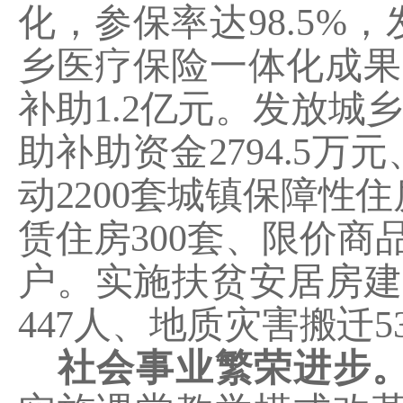
化，参保率达
98.5%
，
乡医疗保险一体化成果
补助
1.2
亿元。发放城
助补助资金
2794.5
万元
动
2200
套城镇保障性住
赁住房
300
套、限价商
户。实施扶贫安居房建
447
人、地质灾害搬迁
5
社会事业繁荣进步