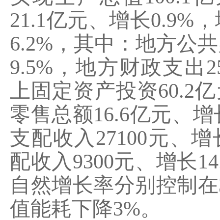
21.1
亿元、增长
0.9%
，
6.2%
，其中：地方公共
9.5%
，地方财政支出
2
上固定资产投资
60.2
亿
零售总额
16.6
亿元、增
支配收入
27100
元、增
配收入
9300
元、增长
14
自然增长率分别控制在
值能耗下降
3%
。