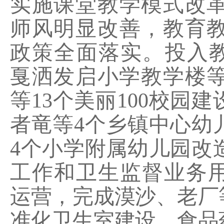
实施课堂教学模式改
师风明显改善，教育
政策全面落实。投入
戛洒发启小学教学楼
等
13
个美丽
100
校园建
者竜等
4
个乡镇中心幼
4
个小学附属幼儿园改
工作和卫生监督业务
运营，完成漠沙、老厂
准化卫生室建设。
食品