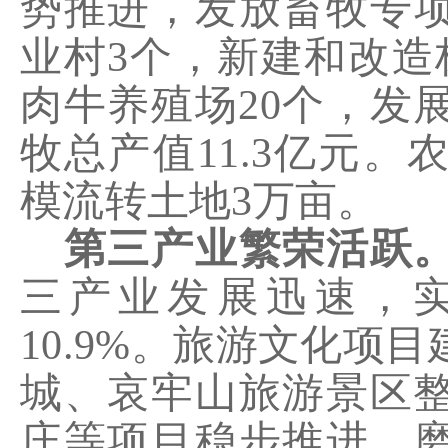
势推进，发放畜牧专
业村
3
个，
新建和改造
肉牛养殖场
20
个
，发
牧总产值
11.3
亿元
。
模流转土地
3
万亩。
第三产业繁荣活跃
三产业发展迅速，
10.9%
。
旅游文化项目
城、
哀牢山旅游景区
庄等项目稳步推进。