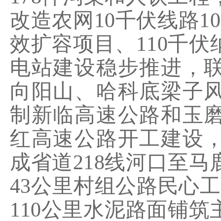
改造
农网
10
千伏线路
10
效扩容项目、
110
千伏
电站建设稳步推进，
向阳山、哈科底梁子
制新临高速公路和玉
红高速公路开工建设
成省道
218
线河口至马
43
公里
村
组公路民心工
110
公里
水泥路面铺筑