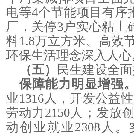
电等
4
个节能项目有序
厂，关停
3
户实心粘土
料
1.8
万立方米
、高效
环保生活理念深入人心
（五）
民生建设全面
保障能力明显增强
业
1316
人，开发公益性
劳动力
2150
人；发放
动创业就业
2308
人。