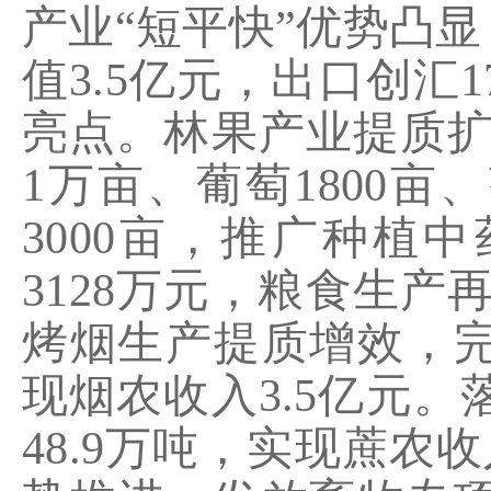
产业“短平快”优势凸
值
3.5
亿元，出口创汇
1
亮点。林果产业提质
1
万亩、葡萄
1800
亩、
3000
亩，推广种植中
3128
万元，
粮食生产
烤烟生产提质增效，
现烟农收入
3.5
亿元。
48.9
万吨，实现蔗农收