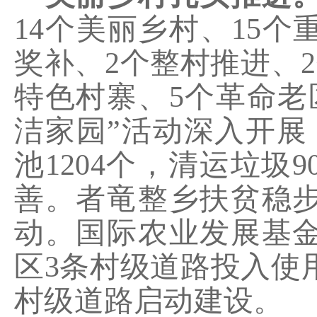
14
个美丽乡村、
15
个
奖补、
2
个整村推进、
2
特色村寨、
5
个革命老
洁家园”活动深入开展
池
1204
个，清运垃圾
9
善。者竜整乡扶贫稳
动。国际农业发展基
区
3
条村级道路投入使
村级道路启动建设
。