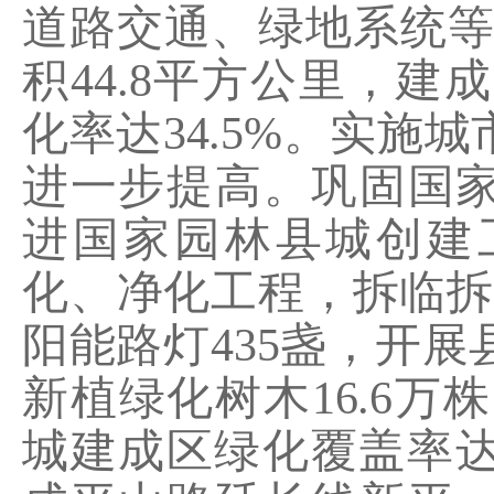
道路交通、绿地系统
积
44.8
平方公里，建成
化率达
34.5%
。实施城
进一步提高。巩固国
进国家园林县城创建
化、净化工程，
拆临拆
阳能路灯
435
盏，开展
新植绿化树木
16.6
万株
城建成区绿化覆盖率