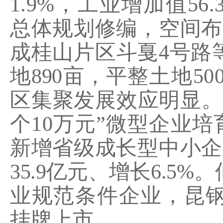
1.9%
，工业增加值
56.
总体规划修编，空间布
成桂山片区斗戛
4
号路
地
890
亩，平
整土地
50
区集聚发展效应明显。
个
10
万元”微型企业培
新增省级成长型中小企
35.9
亿元、增长
6.5%
。
业规范条件企业，昆
挂牌上市。