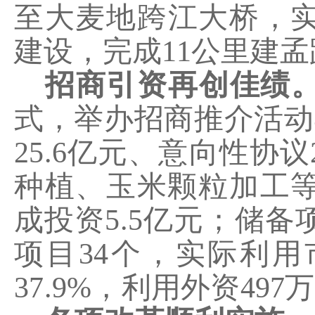
至大麦地跨江大桥，
建设，完成
11
公里
建孟
招商引资再创佳绩
式，举办招商推介活动
25.6
亿元、意向性协议
种植、玉米颗粒加工
成投资
5.5
亿元；储备
项目
34
个，实际利用
37.9%
，利用外资
497
万