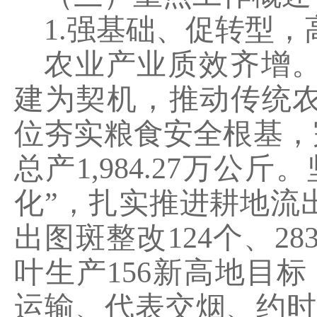
1.
强基础、促转型，
农业产业质效齐增
建为契机，推动传统
位夯实粮食安全根基，
总产
1,984.27
万公斤。
化”，扎实推进耕地流
出图斑整改
124
个、
283
叶生产
156
新高地目标
运输、代表交烟、约时