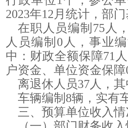
行政单位
1
个；参公单
2023
年
12
月统计，部门
在职人员编制
75
人
人员编制
0
人，事业编
中：财政全额保障
71
人
户资金、单位资金保障
离退休人员
37
人，其
车辆编制
8
辆，实有
三、预算单位收入情
（一）部门财务收入