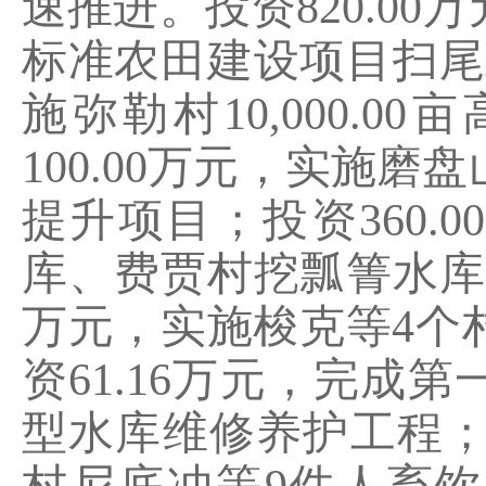
速推进。投资
820.00
万
标准农田建设项目扫尾
施弥勒村
10,000.00
亩
100.00
万元，实施磨盘
提升项目；投资
360.00
库、费贾村挖瓢箐水库
万元，实施梭克等
4
个
资
61.16
万元，完成第
型水库维修养护工程