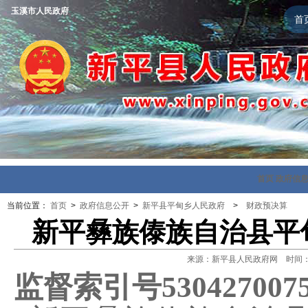
玉溪市人民政府
首
首页
政府信
当前位置：
首页
>
政府信息公开
>
新平县平甸乡人民政府
>
财政预决算
新平彝族傣族自治县平甸
来源：新平县人民政府网 时间：202
监督索引号
530427007