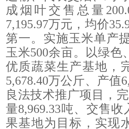
成烟叶交售总量
200.
7,195.97
万元，均价
35.
第一。实施玉米单产
玉米
500
余亩。以绿色
优质蔬菜生产基地，
5,678.40
万公斤、产值
6
良法技术推广项目，完
量
8,969.33
吨、交售收
果基地为目标，实现