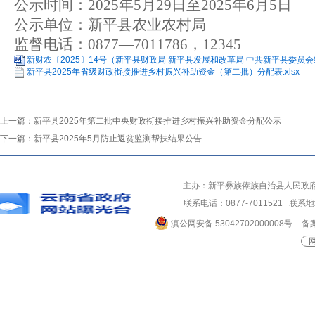
公示时间
：
2025
年
5
月
29
日至
2025
年
6
月
5
日
公示单位
：
新平县农业农村局
监督电话
：
0877
—
7011786
，
12345
新财农〔2025〕14号（新平县财政局 新平县发展和改革局 中共新平县委员会
新平县2025年省级财政衔接推进乡村振兴补助资金（第二批）分配表.xlsx
上一篇：
新平县2025年第二批中央财政衔接推进乡村振兴补助资金分配公示
下一篇：
新平县2025年5月防止返贫监测帮扶结果公告
主办：新平彝族傣族自治县人民政
联系电话：0877-7011521 
滇公网安备 53042702000008号
备案
网